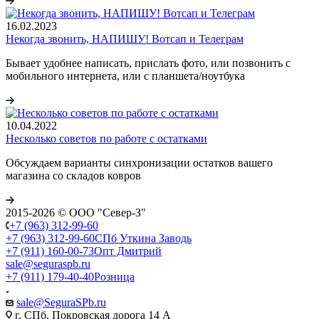
16.02.2023
Некогда звонить, НАПИШУ! Вотсап и Телеграм
Бывает удобнее написать, прислать фото, или позвонить с
мобильного интернета, или с планшета/ноутбука
10.04.2022
Несколько советов по работе с остатками
Обсуждаем варианты синхронизации остатков вашего
магазина со складов ковров
2015-2026 © ООО "Север-З"
+7 (963) 312-99-60
+7 (963) 312-99-60
СПб Уткина Заводь
+7 (911) 160-00-73
Опт Дмитрий
sale@seguraspb.ru
+7 (911) 179-40-40
Розница
sale@SeguraSPb.ru
г. СПб, Покровская дорога 14 А