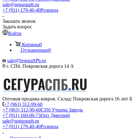
sale@seguraspb.ru
+7 (911) 179-40-40
Розница
Заказать звонок
Задать вопрос
Войти
Корзина
0
Отложенные
0
sale@SeguraSPb.ru
г. СПб, Покровская дорога 14 А
Оптовая продажа ковров. Склад: Покровская дорога 16 лит Б
+7 (963) 312-99-60
+7 (963) 312-99-60
СПб Уткина Заводь
+7 (911) 160-00-73
Опт Дмитрий
sale@seguraspb.ru
+7 (911) 179-40-40
Розница