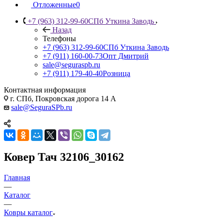
Отложенные
0
+7 (963) 312-99-60
СПб Уткина Заводь
Назад
Телефоны
+7 (963) 312-99-60
СПб Уткина Заводь
+7 (911) 160-00-73
Опт Дмитрий
sale@seguraspb.ru
+7 (911) 179-40-40
Розница
Контактная информация
г. СПб, Покровская дорога 14 А
sale@SeguraSPb.ru
Ковер Тач 32106_30162
Главная
—
Каталог
—
Ковры каталог