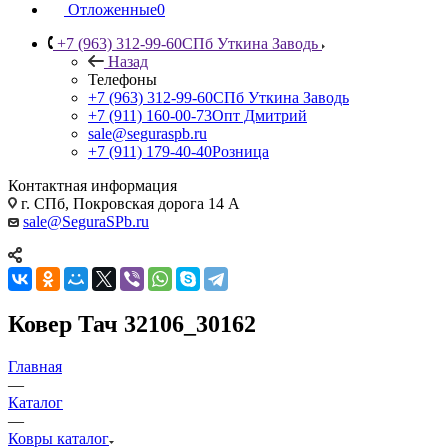
Отложенные
0
+7 (963) 312-99-60
СПб Уткина Заводь
Назад
Телефоны
+7 (963) 312-99-60
СПб Уткина Заводь
+7 (911) 160-00-73
Опт Дмитрий
sale@seguraspb.ru
+7 (911) 179-40-40
Розница
Контактная информация
г. СПб, Покровская дорога 14 А
sale@SeguraSPb.ru
Ковер Тач 32106_30162
Главная
—
Каталог
—
Ковры каталог