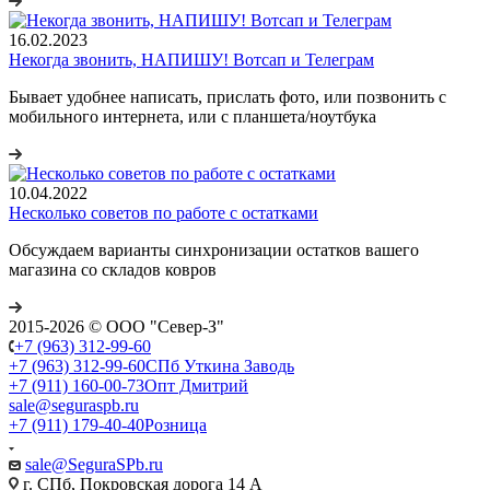
16.02.2023
Некогда звонить, НАПИШУ! Вотсап и Телеграм
Бывает удобнее написать, прислать фото, или позвонить с
мобильного интернета, или с планшета/ноутбука
10.04.2022
Несколько советов по работе с остатками
Обсуждаем варианты синхронизации остатков вашего
магазина со складов ковров
2015-2026 © ООО "Север-З"
+7 (963) 312-99-60
+7 (963) 312-99-60
СПб Уткина Заводь
+7 (911) 160-00-73
Опт Дмитрий
sale@seguraspb.ru
+7 (911) 179-40-40
Розница
sale@SeguraSPb.ru
г. СПб, Покровская дорога 14 А