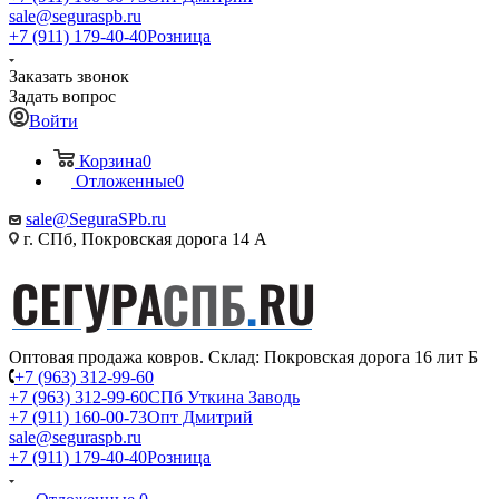
sale@seguraspb.ru
+7 (911) 179-40-40
Розница
Заказать звонок
Задать вопрос
Войти
Корзина
0
Отложенные
0
sale@SeguraSPb.ru
г. СПб, Покровская дорога 14 А
Оптовая продажа ковров. Склад: Покровская дорога 16 лит Б
+7 (963) 312-99-60
+7 (963) 312-99-60
СПб Уткина Заводь
+7 (911) 160-00-73
Опт Дмитрий
sale@seguraspb.ru
+7 (911) 179-40-40
Розница