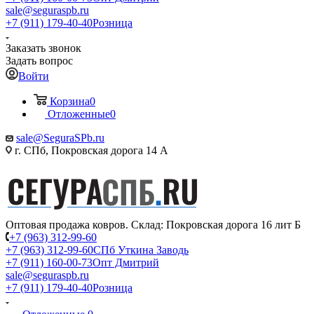
sale@seguraspb.ru
+7 (911) 179-40-40
Розница
Заказать звонок
Задать вопрос
Войти
Корзина
0
Отложенные
0
sale@SeguraSPb.ru
г. СПб, Покровская дорога 14 А
Оптовая продажа ковров. Склад: Покровская дорога 16 лит Б
+7 (963) 312-99-60
+7 (963) 312-99-60
СПб Уткина Заводь
+7 (911) 160-00-73
Опт Дмитрий
sale@seguraspb.ru
+7 (911) 179-40-40
Розница