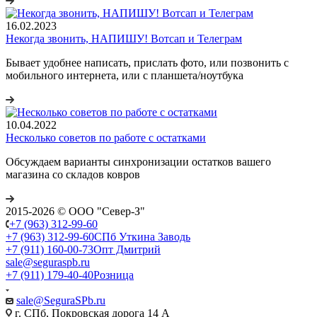
16.02.2023
Некогда звонить, НАПИШУ! Вотсап и Телеграм
Бывает удобнее написать, прислать фото, или позвонить с
мобильного интернета, или с планшета/ноутбука
10.04.2022
Несколько советов по работе с остатками
Обсуждаем варианты синхронизации остатков вашего
магазина со складов ковров
2015-2026 © ООО "Север-З"
+7 (963) 312-99-60
+7 (963) 312-99-60
СПб Уткина Заводь
+7 (911) 160-00-73
Опт Дмитрий
sale@seguraspb.ru
+7 (911) 179-40-40
Розница
sale@SeguraSPb.ru
г. СПб, Покровская дорога 14 А