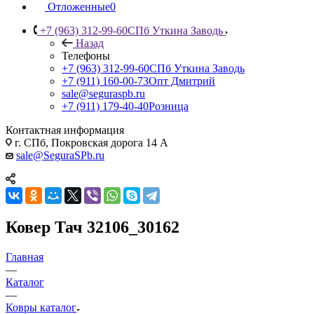
Отложенные
0
+7 (963) 312-99-60
СПб Уткина Заводь
Назад
Телефоны
+7 (963) 312-99-60
СПб Уткина Заводь
+7 (911) 160-00-73
Опт Дмитрий
sale@seguraspb.ru
+7 (911) 179-40-40
Розница
Контактная информация
г. СПб, Покровская дорога 14 А
sale@SeguraSPb.ru
Ковер Тач 32106_30162
Главная
—
Каталог
—
Ковры каталог