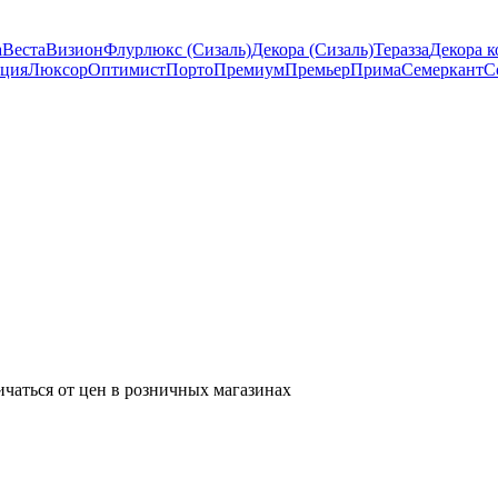
а
Веста
Визион
Флурлюкс (Сизаль)
Декора (Сизаль)
Теразза
Декора к
ция
Люксор
Оптимист
Порто
Премиум
Премьер
Прима
Семеркант
С
ичаться от цен в розничных магазинах