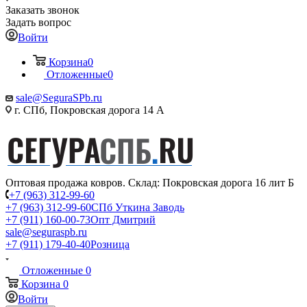
Заказать звонок
Задать вопрос
Войти
Корзина
0
Отложенные
0
sale@SeguraSPb.ru
г. СПб, Покровская дорога 14 А
Оптовая продажа ковров. Склад: Покровская дорога 16 лит Б
+7 (963) 312-99-60
+7 (963) 312-99-60
СПб Уткина Заводь
+7 (911) 160-00-73
Опт Дмитрий
sale@seguraspb.ru
+7 (911) 179-40-40
Розница
Отложенные
0
Корзина
0
Войти