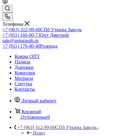
Телефоны
+7 (963) 312-99-60
СПб Уткина Заводь
+7 (911) 160-00-73
Опт Дмитрий
sale@seguraspb.ru
+7 (911) 179-40-40
Розница
Ковры ОПТ
Паласы
Дорожки
Ковролин
Матрасы
Сопутка
Контакты
Личный кабинет
Корзина
0
Отложенные
0
+7 (963) 312-99-60
СПб Уткина Заводь
Назад