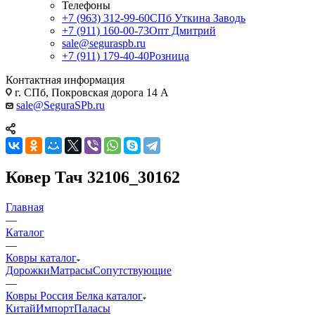
Телефоны
+7 (963) 312-99-60
СПб Уткина Заводь
+7 (911) 160-00-73
Опт Дмитрий
sale@seguraspb.ru
+7 (911) 179-40-40
Розница
Контактная информация
г. СПб, Покровская дорога 14 А
sale@SeguraSPb.ru
Ковер Тач 32106_30162
Главная
—
Каталог
—
Ковры каталог
Дорожки
Матрасы
Сопутствующие
—
Ковры Россия Белка каталог
Китай
Импорт
Паласы