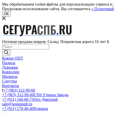
Мы обрабатываем cookie-файлы для персонализации сервиса и д
Продолжая использование сайта, Вы соглашаетесь
c Политикой
OK
Оптовая продажа ковров. Склад: Покровская дорога 16 лит Б
Ковры ОПТ
Паласы
Дорожки
Ковролин
Матрасы
Сопутка
Контакты
+7 (963) 312-99-60
+7 (963) 312-99-60
СПб Уткина Заводь
+7 (911) 160-00-73
Опт Дмитрий
sale@seguraspb.ru
+7 (911) 179-40-40
Розница