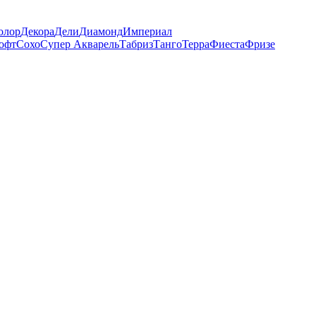
олор
Декора
Дели
Диамонд
Империал
офт
Сохо
Супер Акварель
Табриз
Танго
Терра
Фиеста
Фризе