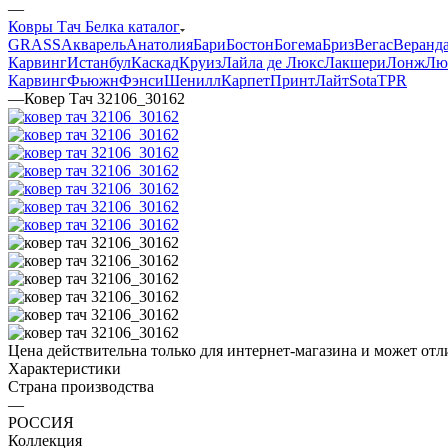
—
Ковры Тач Белка каталог
GRASS
Акварель
Анатолия
Бари
Бостон
Богема
Бриз
Вегас
Веранд
Карвинг
Истанбул
Каскад
Круиз
Лайла де Люкс
Лакшери
Лонж
Лю
Карвинг
Фьюжн
Фэнси
Шенилл
Карпет
Принт
Лайт
Sota
TPR
—
Ковер Тач 32106_30162
Цена действительна только для интернет-магазина и может отл
Характеристики
Страна производства
—
РОССИЯ
Коллекция