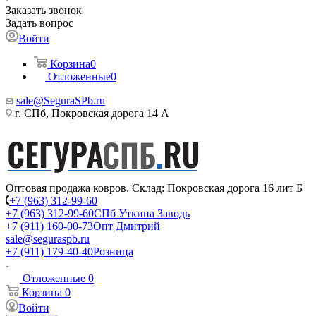
Заказать звонок
Задать вопрос
Войти
Корзина
0
Отложенные
0
sale@SeguraSPb.ru
г. СПб, Покровская дорога 14 А
Оптовая продажа ковров. Склад: Покровская дорога 16 лит Б
+7 (963) 312-99-60
+7 (963) 312-99-60
СПб Уткина Заводь
+7 (911) 160-00-73
Опт Дмитрий
sale@seguraspb.ru
+7 (911) 179-40-40
Розница
Отложенные
0
Корзина
0
Войти