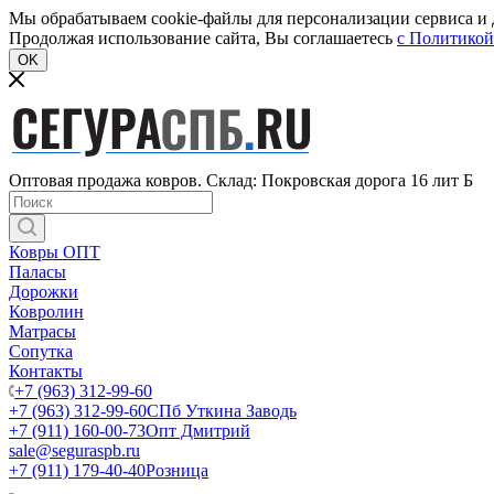
Мы обрабатываем cookie-файлы для персонализации сервиса и д
Продолжая использование сайта, Вы соглашаетесь
c Политикой
OK
Оптовая продажа ковров. Склад: Покровская дорога 16 лит Б
Ковры ОПТ
Паласы
Дорожки
Ковролин
Матрасы
Сопутка
Контакты
+7 (963) 312-99-60
+7 (963) 312-99-60
СПб Уткина Заводь
+7 (911) 160-00-73
Опт Дмитрий
sale@seguraspb.ru
+7 (911) 179-40-40
Розница