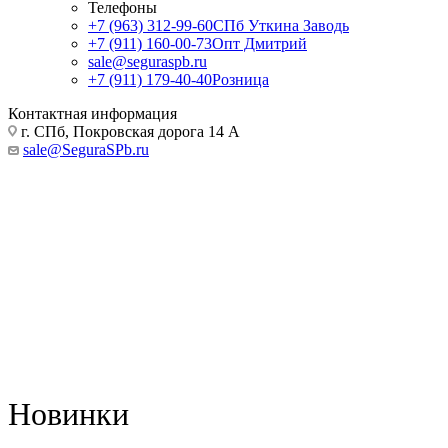
Телефоны
+7 (963) 312-99-60
СПб Уткина Заводь
+7 (911) 160-00-73
Опт Дмитрий
sale@seguraspb.ru
+7 (911) 179-40-40
Розница
Контактная информация
г. СПб, Покровская дорога 14 А
sale@SeguraSPb.ru
Новинки