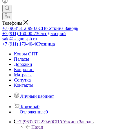
Телефоны
+7 (963) 312-99-60
СПб Уткина Заводь
+7 (911) 160-00-73
Опт Дмитрий
sale@seguraspb.ru
+7 (911) 179-40-40
Розница
Ковры ОПТ
Паласы
Дорожки
Ковролин
Матрасы
Сопутка
Контакты
Личный кабинет
Корзина
0
Отложенные
0
+7 (963) 312-99-60
СПб Уткина Заводь
Назад