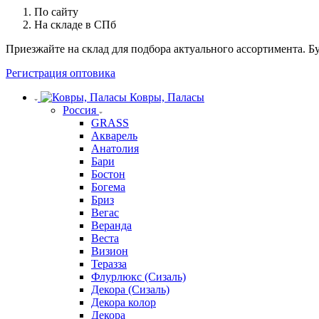
По сайту
На складе в СПб
Приезжайте на склад для подбора актуального ассортимента. 
Регистрация оптовика
Ковры, Паласы
Россия
GRASS
Акварель
Анатолия
Бари
Бостон
Богема
Бриз
Вегас
Веранда
Веста
Визион
Теразза
Флурлюкс (Сизаль)
Декора (Сизаль)
Декора колор
Декора