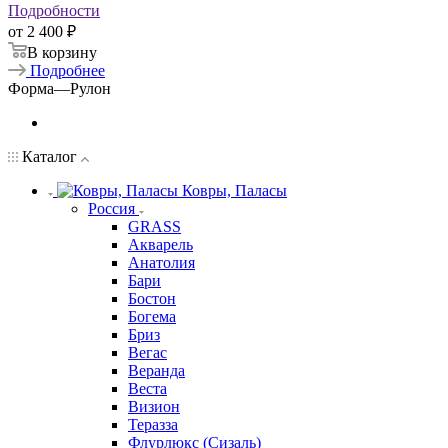
Подробности
от
2 400 ₽
В корзину
Подробнее
Форма
—
Рулон
Каталог
Ковры, Паласы
Россия
GRASS
Акварель
Анатолия
Бари
Бостон
Богема
Бриз
Вегас
Веранда
Веста
Визион
Теразза
Флурлюкс (Сизаль)