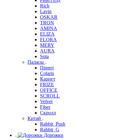
Рингголд
Rich
Lavin
OSKAR
TRON
AMINA
ELIZA
FLORA
MERY
AURA
Sota
Паласы
Принт
Colaris
Карпет
FRIZE
OFFICE
SCROLL
Velvet
Fiber
Скролл
Китай
Rabbit_Push
Rabbit_G
Дорожки