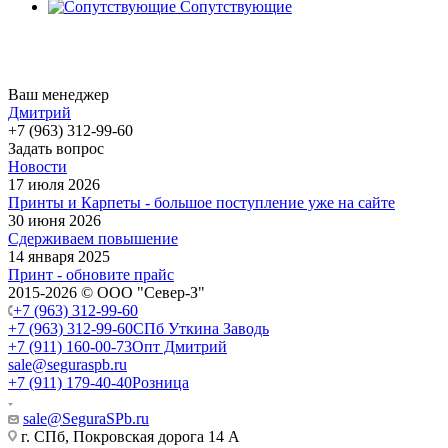
Сопутствующие
Ваш менеджер
Дмитрий
+7 (963) 312-99-60
Задать вопрос
Новости
17 июля 2026
Принты и Карпеты - большое поступление уже на сайте
30 июня 2026
Сдерживаем повышение
14 января 2025
Принт - обновите прайс
2015-2026 © ООО "Север-З"
+7 (963) 312-99-60
+7 (963) 312-99-60
СПб Уткина Заводь
+7 (911) 160-00-73
Опт Дмитрий
sale@seguraspb.ru
+7 (911) 179-40-40
Розница
sale@SeguraSPb.ru
г. СПб, Покровская дорога 14 А