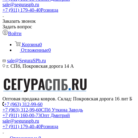
sale@seguraspb.ru
+7 (911) 179-40-40
Розница
Заказать звонок
Задать вопрос
Войти
Корзина
0
Отложенные
0
sale@SeguraSPb.ru
г. СПб, Покровская дорога 14 А
Оптовая продажа ковров. Склад: Покровская дорога 16 лит Б
+7 (963) 312-99-60
+7 (963) 312-99-60
СПб Уткина Заводь
+7 (911) 160-00-73
Опт Дмитрий
sale@seguraspb.ru
+7 (911) 179-40-40
Розница