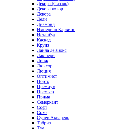
Декора (Сизаль)
Декора колор
Декора
Дели
Диамонд
Империал Карвинг
Истанбул
Каскад
Круиз
Лайла де Люкс
Лакшери
Лонж
Люксор
Люция
Оптимист
Порто
Премиум
Премьер
Прима
Семеркант
Софт
Сохо
Супер Акварель
Табриз
Тач