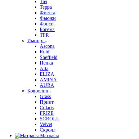
Тач
Терра
Фиеста
Фьюжн
Фэнси
Богема
TPR
Импорт
Ascona
Rubi
Sheffield
Пенка
Alfa
ELIZA
AMINA
AURA
Ковролин
Grass
Принт
Colaris
FRIZE
SCROLL
Velvet
Скролл
Матрасы