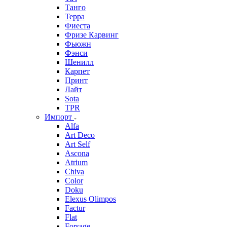
Танго
Терра
Фиеста
Фризе Карвинг
Фьюжн
Фэнси
Шенилл
Карпет
Принт
Лайт
Sota
TPR
Импорт
Alfa
Art Deco
Art Self
Ascona
Atrium
Chiva
Color
Doku
Elexus Olimpos
Factur
Flat
Forsage