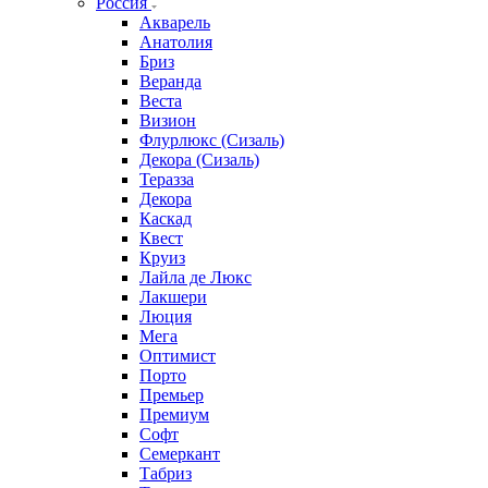
Россия
Акварель
Анатолия
Бриз
Веранда
Веста
Визион
Флурлюкс (Сизаль)
Декора (Сизаль)
Теразза
Декора
Каскад
Квест
Круиз
Лайла де Люкс
Лакшери
Люция
Мега
Оптимист
Порто
Премьер
Премиум
Софт
Семеркант
Табриз