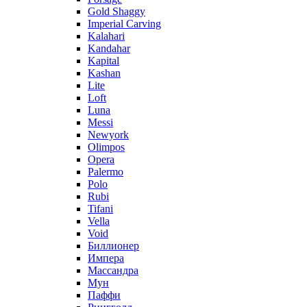
Gold Shaggy
Imperial Carving
Kalahari
Kandahar
Kapital
Kashan
Lite
Loft
Luna
Messi
Newyork
Olimpos
Opera
Palermo
Polo
Rubi
Tifani
Vella
Void
Биллионер
Импера
Массандра
Мун
Паффи