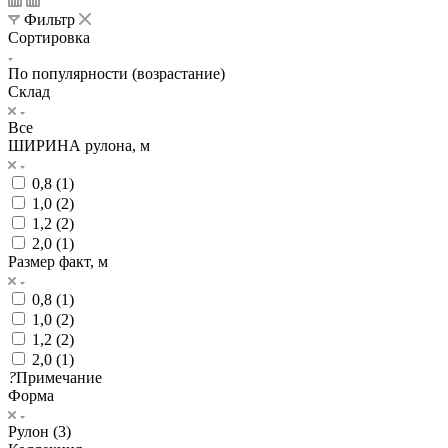
Фильтр
Сортировка
По популярности (возрастание)
Склад
Все
ШИРИНА рулона, м
0,8 (
1
)
1,0 (
2
)
1,2 (
2
)
2,0 (
1
)
Размер факт, м
0,8 (
1
)
1,0 (
2
)
1,2 (
2
)
2,0 (
1
)
?
Примечание
Форма
Рулон (
3
)