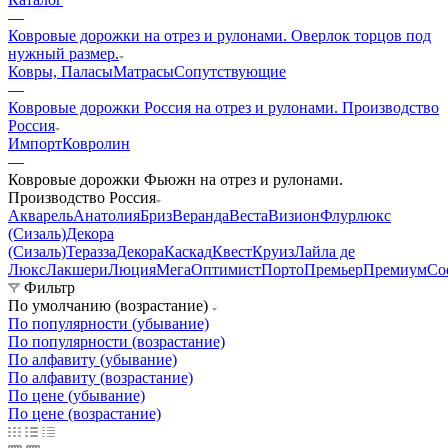
—
Ковровые дорожки на отрез и рулонами. Оверлок торцов под
нужный размер.
Ковры, Паласы
Матрасы
Сопутствующие
—
Ковровые дорожки Россия на отрез и рулонами. Производство
Россия
Импорт
Ковролин
—
Ковровые дорожки Фьюжн на отрез и рулонами.
Производство Россия
Акварель
Анатолия
Бриз
Веранда
Веста
Визион
Флурлюкс
(Сизаль)
Декора
(Сизаль)
Теразза
Декора
Каскад
Квест
Круиз
Лайла де
Люкс
Лакшери
Люция
Мега
Оптимист
Порто
Премьер
Премиум
Со
Фильтр
По умолчанию (возрастание)
По популярности (убывание)
По популярности (возрастание)
По алфавиту (убывание)
По алфавиту (возрастание)
По цене (убывание)
По цене (возрастание)