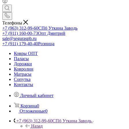
Телефоны
+7 (963) 312-99-60
СПб Уткина Заводь
+7 (911) 160-00-73
Опт Дмитрий
sale@seguraspb.ru
+7 (911) 179-40-40
Розница
Ковры ОПТ
Паласы
Дорожки
Ковролин
Матрасы
Сопутка
Контакты
Личный кабинет
Корзина
0
Отложенные
0
+7 (963) 312-99-60
СПб Уткина Заводь
Назад