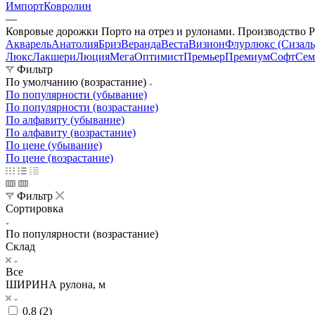
Импорт
Ковролин
—
Ковровые дорожки Порто на отрез и рулонами. Производство 
Акварель
Анатолия
Бриз
Веранда
Веста
Визион
Флурлюкс (Сизаль
Люкс
Лакшери
Люция
Мега
Оптимист
Премьер
Премиум
Софт
Сем
Фильтр
По умолчанию (возрастание)
По популярности (убывание)
По популярности (возрастание)
По алфавиту (убывание)
По алфавиту (возрастание)
По цене (убывание)
По цене (возрастание)
Фильтр
Сортировка
По популярности (возрастание)
Склад
Все
ШИРИНА рулона, м
0,8 (
2
)