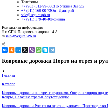
Телефоны
+7 (963) 312-99-60
СПб Уткина Заводь
+7 (911) 160-00-73
Опт Дмитрий
sale@seguraspb.ru
+7 (911) 179-40-40
Розница
Контактная информация
г. СПб, Покровская дорога 14 А
sale@SeguraSPb.ru
Ковровые дорожки Порто на отрез и ру
3
Главная
—
Каталог
—
Ковровые дорожки на отрез и рулонами. Оверлок торцов под н
Ковры, Паласы
Матрасы
Сопутствующие
—
Ковровые дорожки Россия на отрез и рулонами. Производство 