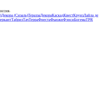
Россия
)
Декора (Сизаль)
Теразза
Декора
Каскад
Квест
Круиз
Лайла де
еркант
Табриз
Тач
Терра
Фиеста
Фьюжн
Фэнси
Богема
TPR