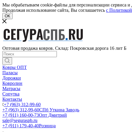
Мы обрабатываем cookie-файлы для персонализации сервиса и д
Продолжая использование сайта, Вы соглашаетесь
c Политикой
OK
Оптовая продажа ковров. Склад: Покровская дорога 16 лит Б
Ковры ОПТ
Паласы
Дорожки
Ковролин
Матрасы
Сопутка
Контакты
+7 (963) 312-99-60
+7 (963) 312-99-60
СПб Уткина Заводь
+7 (911) 160-00-73
Опт Дмитрий
sale@seguraspb.ru
+7 (911) 179-40-40
Розница