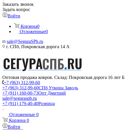
Заказать звонок
Задать вопрос
Войти
Корзина
0
Отложенные
0
sale@SeguraSPb.ru
г. СПб, Покровская дорога 14 А
Оптовая продажа ковров. Склад: Покровская дорога 16 лит Б
+7 (963) 312-99-60
+7 (963) 312-99-60
СПб Уткина Заводь
+7 (911) 160-00-73
Опт Дмитрий
sale@seguraspb.ru
+7 (911) 179-40-40
Розница
Отложенные
0
Корзина
0
Войти