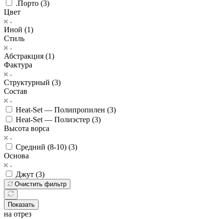
.Порто (
3
)
Цвет
Иной (
1
)
Стиль
Абстракция (
1
)
Фактура
Структурный (
3
)
Состав
Heat-Set — Полипропилен (
3
)
Heat-Set — Полиэстер (
3
)
Высота ворса
Средний (8-10) (
3
)
Основа
Джут (
3
)
Очистить фильтр
Показать
на отрез