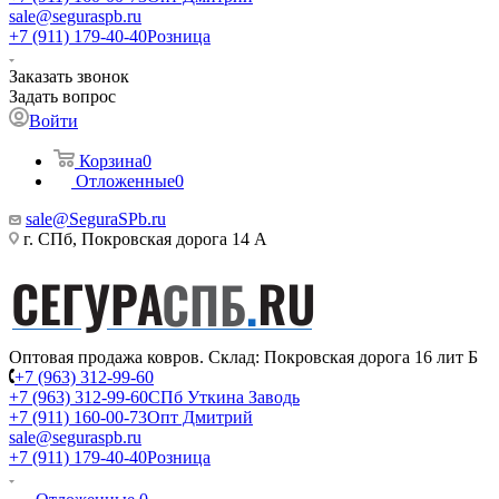
sale@seguraspb.ru
+7 (911) 179-40-40
Розница
Заказать звонок
Задать вопрос
Войти
Корзина
0
Отложенные
0
sale@SeguraSPb.ru
г. СПб, Покровская дорога 14 А
Оптовая продажа ковров. Склад: Покровская дорога 16 лит Б
+7 (963) 312-99-60
+7 (963) 312-99-60
СПб Уткина Заводь
+7 (911) 160-00-73
Опт Дмитрий
sale@seguraspb.ru
+7 (911) 179-40-40
Розница