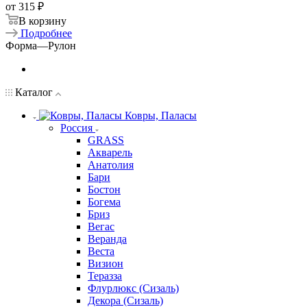
от
315 ₽
В корзину
Подробнее
Форма
—
Рулон
Каталог
Ковры, Паласы
Россия
GRASS
Акварель
Анатолия
Бари
Бостон
Богема
Бриз
Вегас
Веранда
Веста
Визион
Теразза
Флурлюкс (Сизаль)
Декора (Сизаль)