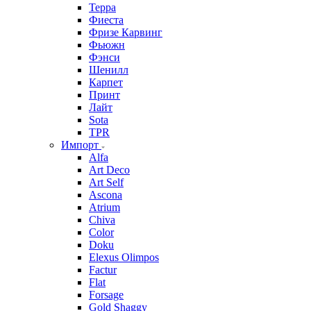
Терра
Фиеста
Фризе Карвинг
Фьюжн
Фэнси
Шенилл
Карпет
Принт
Лайт
Sota
TPR
Импорт
Alfa
Art Deco
Art Self
Ascona
Atrium
Chiva
Color
Doku
Elexus Olimpos
Factur
Flat
Forsage
Gold Shaggy