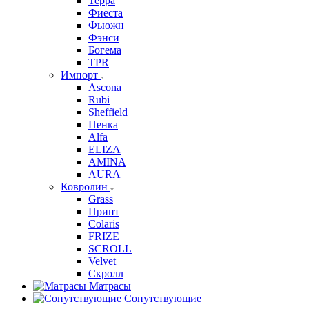
Терра
Фиеста
Фьюжн
Фэнси
Богема
TPR
Импорт
Ascona
Rubi
Sheffield
Пенка
Alfa
ELIZA
AMINA
AURA
Ковролин
Grass
Принт
Colaris
FRIZE
SCROLL
Velvet
Скролл
Матрасы
Сопутствующие