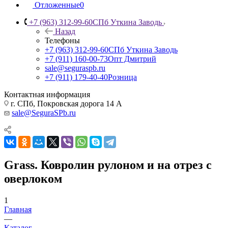
Отложенные
0
+7 (963) 312-99-60
СПб Уткина Заводь
Назад
Телефоны
+7 (963) 312-99-60
СПб Уткина Заводь
+7 (911) 160-00-73
Опт Дмитрий
sale@seguraspb.ru
+7 (911) 179-40-40
Розница
Контактная информация
г. СПб, Покровская дорога 14 А
sale@SeguraSPb.ru
Grass. Ковролин рулоном и на отрез с
оверлоком
1
Главная
—
Каталог