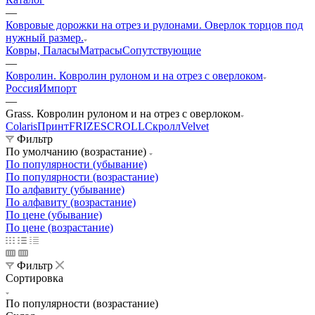
—
Ковровые дорожки на отрез и рулонами. Оверлок торцов под
нужный размер.
Ковры, Паласы
Матрасы
Сопутствующие
—
Ковролин. Ковролин рулоном и на отрез с оверлоком
Россия
Импорт
—
Grass. Ковролин рулоном и на отрез с оверлоком
Colaris
Принт
FRIZE
SCROLL
Скролл
Velvet
Фильтр
По умолчанию (возрастание)
По популярности (убывание)
По популярности (возрастание)
По алфавиту (убывание)
По алфавиту (возрастание)
По цене (убывание)
По цене (возрастание)
Фильтр
Сортировка
По популярности (возрастание)