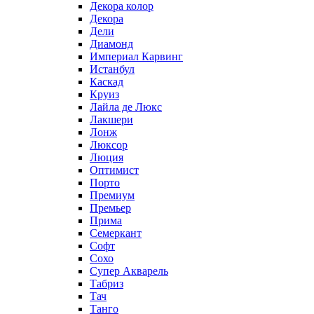
Декора колор
Декора
Дели
Диамонд
Империал Карвинг
Истанбул
Каскад
Круиз
Лайла де Люкс
Лакшери
Лонж
Люксор
Люция
Оптимист
Порто
Премиум
Премьер
Прима
Семеркант
Софт
Сохо
Супер Акварель
Табриз
Тач
Танго