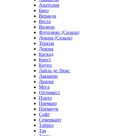
Анатолия
Бриз
Веранда
Веста
Визион
Флурлюкс (Сизаль)
Декора (Сизаль)
Теразза
Декора
Каскад
Квест
Круиз
Лайла де Люкс
Лакшери
Люция
Мега
Оптимист
Порто
Премьер
Премиум
Софт
Семеркант
Табриз
Тач