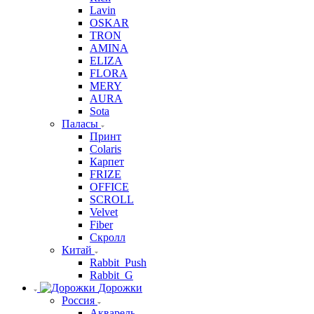
Lavin
OSKAR
TRON
AMINA
ELIZA
FLORA
MERY
AURA
Sota
Паласы
Принт
Colaris
Карпет
FRIZE
OFFICE
SCROLL
Velvet
Fiber
Скролл
Китай
Rabbit_Push
Rabbit_G
Дорожки
Россия
Акварель