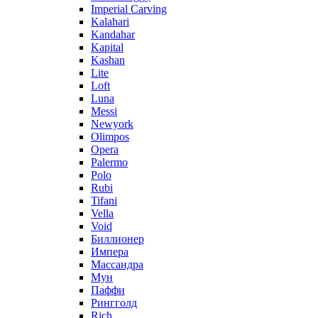
Imperial Carving
Kalahari
Kandahar
Kapital
Kashan
Lite
Loft
Luna
Messi
Newyork
Olimpos
Opera
Palermo
Polo
Rubi
Tifani
Vella
Void
Биллионер
Импера
Массандра
Мун
Паффи
Рингголд
Rich