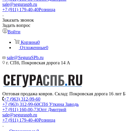
sale@seguraspb.ru
+7 (911) 179-40-40
Розница
Заказать звонок
Задать вопрос
Войти
Корзина
0
Отложенные
0
sale@SeguraSPb.ru
г. СПб, Покровская дорога 14 А
Оптовая продажа ковров. Склад: Покровская дорога 16 лит Б
+7 (963) 312-99-60
+7 (963) 312-99-60
СПб Уткина Заводь
+7 (911) 160-00-73
Опт Дмитрий
sale@seguraspb.ru
+7 (911) 179-40-40
Розница