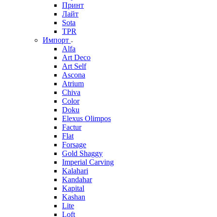
Принт
Лайт
Sota
TPR
Импорт
Alfa
Art Deco
Art Self
Ascona
Atrium
Chiva
Color
Doku
Elexus Olimpos
Factur
Flat
Forsage
Gold Shaggy
Imperial Carving
Kalahari
Kandahar
Kapital
Kashan
Lite
Loft