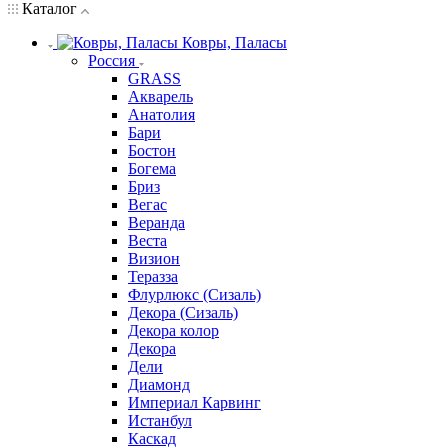
Каталог
Ковры, Паласы
Россия
GRASS
Акварель
Анатолия
Бари
Бостон
Богема
Бриз
Вегас
Веранда
Веста
Визион
Теразза
Флурлюкс (Сизаль)
Декора (Сизаль)
Декора колор
Декора
Дели
Диамонд
Империал Карвинг
Истанбул
Каскад