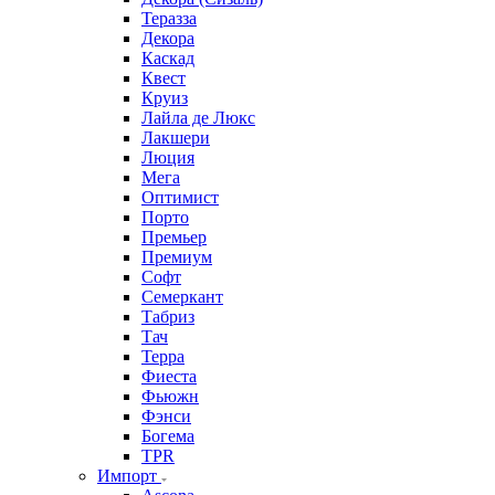
Теразза
Декора
Каскад
Квест
Круиз
Лайла де Люкс
Лакшери
Люция
Мега
Оптимист
Порто
Премьер
Премиум
Софт
Семеркант
Табриз
Тач
Терра
Фиеста
Фьюжн
Фэнси
Богема
TPR
Импорт