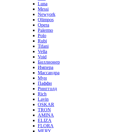
Luna
Messi
Newyork
Olimpos
Opera
Palermo
Polo
Rubi
Tifani
Vella
Void
Биллионер
Импера
Массандра
Мун
Паффи
Рингголд
Rich
Lavin
OSKAR
TRON
AMINA
ELIZA
FLORA
MERY