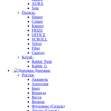
AURA
Sota
Паласы
Принт
Colaris
Карпет
FRIZE
OFFICE
SCROLL
Velvet
Fiber
Скролл
Китай
Rabbit_Push
Rabbit_G
Дорожки
Россия
Акварель
Анатолия
Бриз
Веранда
Веста
Визион
Флурлюкс (Сизаль)
Декора (Сизаль)