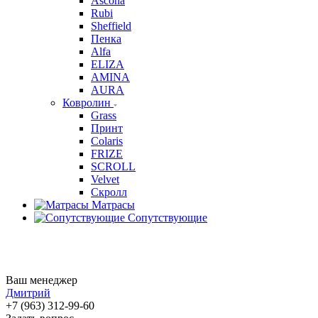
Ascona
Rubi
Sheffield
Пенка
Alfa
ELIZA
AMINA
AURA
Ковролин
Grass
Принт
Colaris
FRIZE
SCROLL
Velvet
Скролл
Матрасы
Сопутствующие
Ваш менеджер
Дмитрий
+7 (963) 312-99-60