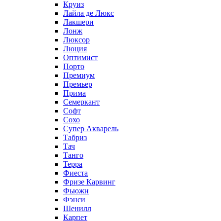
Круиз
Лайла де Люкс
Лакшери
Лонж
Люксор
Люция
Оптимист
Порто
Премиум
Премьер
Прима
Семеркант
Софт
Сохо
Супер Акварель
Табриз
Тач
Танго
Терра
Фиеста
Фризе Карвинг
Фьюжн
Фэнси
Шенилл
Карпет