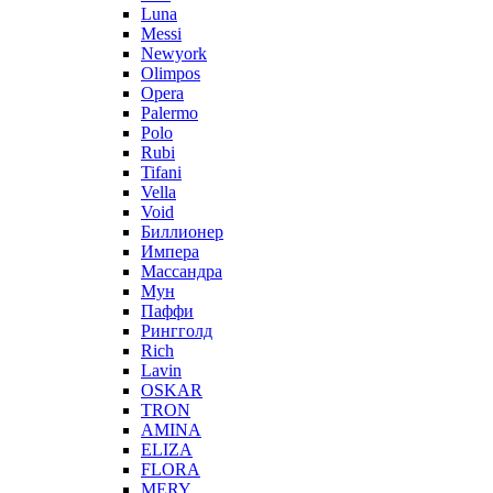
Luna
Messi
Newyork
Olimpos
Opera
Palermo
Polo
Rubi
Tifani
Vella
Void
Биллионер
Импера
Массандра
Мун
Паффи
Рингголд
Rich
Lavin
OSKAR
TRON
AMINA
ELIZA
FLORA
MERY