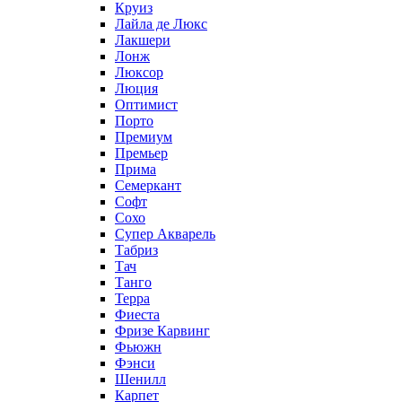
Круиз
Лайла де Люкс
Лакшери
Лонж
Люксор
Люция
Оптимист
Порто
Премиум
Премьер
Прима
Семеркант
Софт
Сохо
Супер Акварель
Табриз
Тач
Танго
Терра
Фиеста
Фризе Карвинг
Фьюжн
Фэнси
Шенилл
Карпет