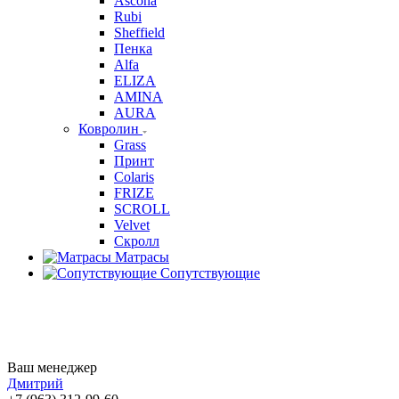
Ascona
Rubi
Sheffield
Пенка
Alfa
ELIZA
AMINA
AURA
Ковролин
Grass
Принт
Colaris
FRIZE
SCROLL
Velvet
Скролл
Матрасы
Сопутствующие
Ваш менеджер
Дмитрий