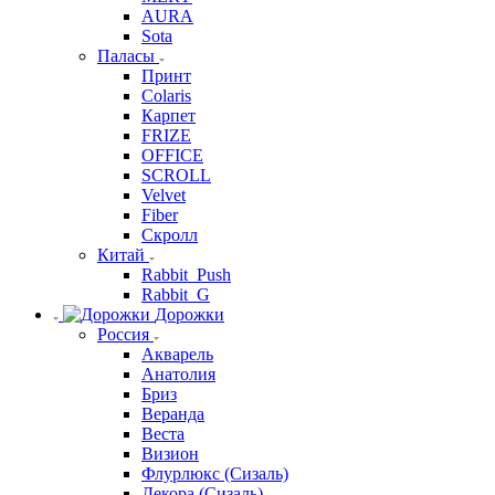
AURA
Sota
Паласы
Принт
Colaris
Карпет
FRIZE
OFFICE
SCROLL
Velvet
Fiber
Скролл
Китай
Rabbit_Push
Rabbit_G
Дорожки
Россия
Акварель
Анатолия
Бриз
Веранда
Веста
Визион
Флурлюкс (Сизаль)
Декора (Сизаль)