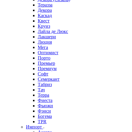
Теразза
Декора
Каскад
Квест
Круиз
Лайла де Люкс
Лакшери
Люция
Мега
Оптимист
Порто
Премьер
Премиум
Софт
Семеркант
Табриз
Тач
Терра
Фиеста
Фьюжн
Фэнси
Богема
TPR
Импорт