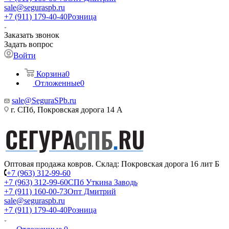
sale@seguraspb.ru
+7 (911) 179-40-40
Розница
Заказать звонок
Задать вопрос
Войти
Корзина
0
Отложенные
0
sale@SeguraSPb.ru
г. СПб, Покровская дорога 14 А
Оптовая продажа ковров. Склад: Покровская дорога 16 лит Б
+7 (963) 312-99-60
+7 (963) 312-99-60
СПб Уткина Заводь
+7 (911) 160-00-73
Опт Дмитрий
sale@seguraspb.ru
+7 (911) 179-40-40
Розница