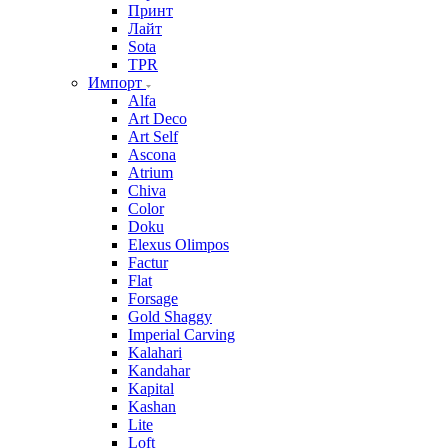
Принт
Лайт
Sota
TPR
Импорт
Alfa
Art Deco
Art Self
Ascona
Atrium
Chiva
Color
Doku
Elexus Olimpos
Factur
Flat
Forsage
Gold Shaggy
Imperial Carving
Kalahari
Kandahar
Kapital
Kashan
Lite
Loft