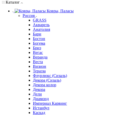
Каталог
Ковры, Паласы
Россия
GRASS
Акварель
Анатолия
Бари
Бостон
Богема
Бриз
Вегас
Веранда
Веста
Визион
Теразза
Флурлюкс (Сизаль)
Декора (Сизаль)
Декора колор
Декора
Дели
Диамонд
Империал Карвинг
Истанбул
Каскад