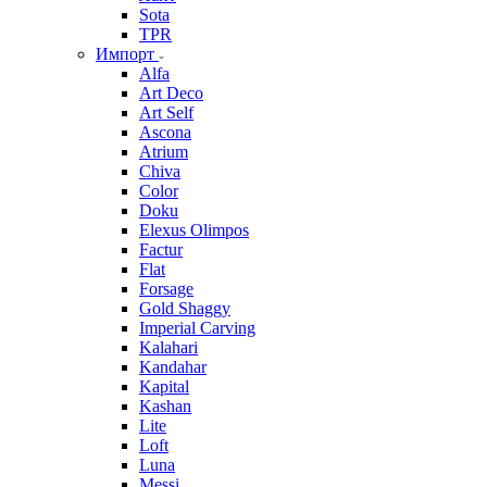
Sota
TPR
Импорт
Alfa
Art Deco
Art Self
Ascona
Atrium
Chiva
Color
Doku
Elexus Olimpos
Factur
Flat
Forsage
Gold Shaggy
Imperial Carving
Kalahari
Kandahar
Kapital
Kashan
Lite
Loft
Luna
Messi