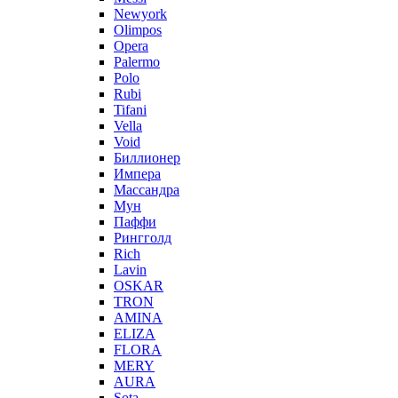
Newyork
Olimpos
Opera
Palermo
Polo
Rubi
Tifani
Vella
Void
Биллионер
Импера
Массандра
Мун
Паффи
Рингголд
Rich
Lavin
OSKAR
TRON
AMINA
ELIZA
FLORA
MERY
AURA
Sota