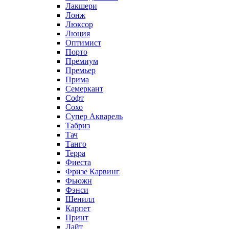
Лакшери
Лонж
Люксор
Люция
Оптимист
Порто
Премиум
Премьер
Прима
Семеркант
Софт
Сохо
Супер Акварель
Табриз
Тач
Танго
Терра
Фиеста
Фризе Карвинг
Фьюжн
Фэнси
Шенилл
Карпет
Принт
Лайт