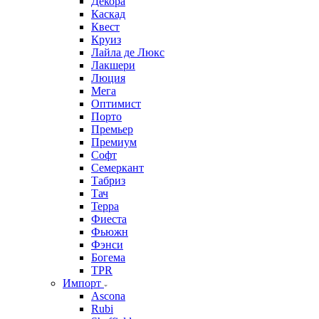
Декора
Каскад
Квест
Круиз
Лайла де Люкс
Лакшери
Люция
Мега
Оптимист
Порто
Премьер
Премиум
Софт
Семеркант
Табриз
Тач
Терра
Фиеста
Фьюжн
Фэнси
Богема
TPR
Импорт
Ascona
Rubi