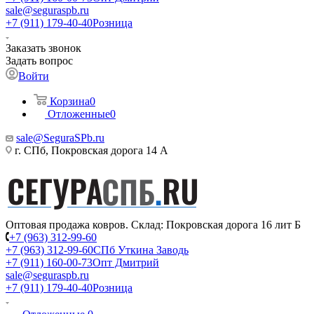
sale@seguraspb.ru
+7 (911) 179-40-40
Розница
Заказать звонок
Задать вопрос
Войти
Корзина
0
Отложенные
0
sale@SeguraSPb.ru
г. СПб, Покровская дорога 14 А
Оптовая продажа ковров. Склад: Покровская дорога 16 лит Б
+7 (963) 312-99-60
+7 (963) 312-99-60
СПб Уткина Заводь
+7 (911) 160-00-73
Опт Дмитрий
sale@seguraspb.ru
+7 (911) 179-40-40
Розница