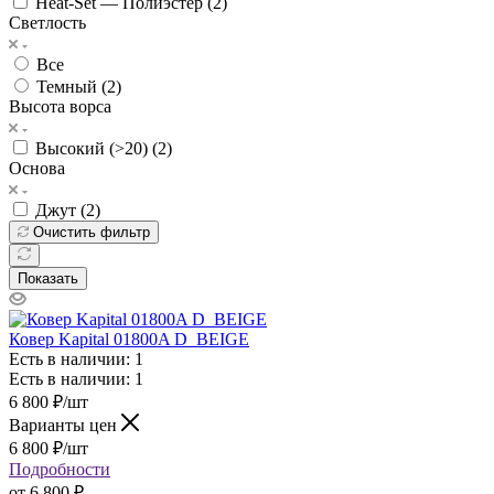
Heat-Set — Полиэстер (
2
)
Светлость
Все
Темный (
2
)
Высота ворса
Высокий (>20) (
2
)
Основа
Джут (
2
)
Очистить фильтр
Показать
Ковер Kapital 01800A D_BEIGE
Есть в наличии: 1
Есть в наличии: 1
6 800
₽
/шт
Варианты цен
6 800
₽
/шт
Подробности
от
6 800 ₽