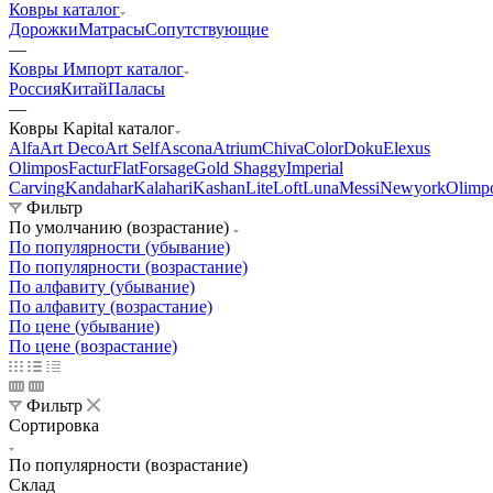
Ковры каталог
Дорожки
Матрасы
Сопутствующие
—
Ковры Импорт каталог
Россия
Китай
Паласы
—
Ковры Kapital каталог
Alfa
Art Deco
Art Self
Ascona
Atrium
Chiva
Color
Doku
Elexus
Olimpos
Factur
Flat
Forsage
Gold Shaggy
Imperial
Carving
Kandahar
Kalahari
Kashan
Lite
Loft
Luna
Messi
Newyork
Olimp
Фильтр
По умолчанию (возрастание)
По популярности (убывание)
По популярности (возрастание)
По алфавиту (убывание)
По алфавиту (возрастание)
По цене (убывание)
По цене (возрастание)
Фильтр
Сортировка
По популярности (возрастание)
Склад