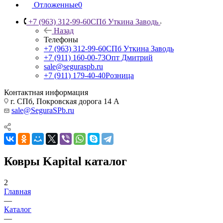
Отложенные
0
+7 (963) 312-99-60
СПб Уткина Заводь
Назад
Телефоны
+7 (963) 312-99-60
СПб Уткина Заводь
+7 (911) 160-00-73
Опт Дмитрий
sale@seguraspb.ru
+7 (911) 179-40-40
Розница
Контактная информация
г. СПб, Покровская дорога 14 А
sale@SeguraSPb.ru
Ковры Kapital каталог
2
Главная
—
Каталог
—