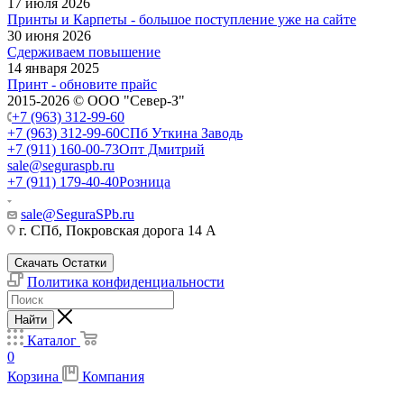
17 июля 2026
Принты и Карпеты - большое поступление уже на сайте
30 июня 2026
Сдерживаем повышение
14 января 2025
Принт - обновите прайс
2015-2026 © ООО "Север-З"
+7 (963) 312-99-60
+7 (963) 312-99-60
СПб Уткина Заводь
+7 (911) 160-00-73
Опт Дмитрий
sale@seguraspb.ru
+7 (911) 179-40-40
Розница
sale@SeguraSPb.ru
г. СПб, Покровская дорога 14 А
Скачать Остатки
Политика конфиденциальности
Найти
Каталог
0
Корзина
Компания