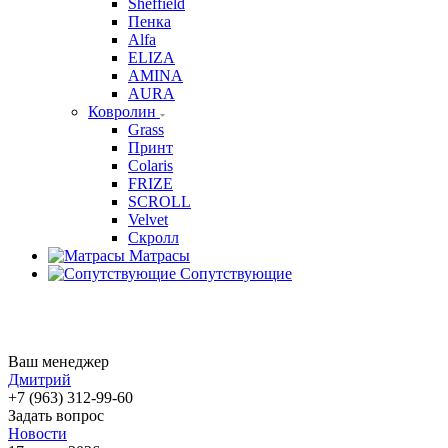
Sheffield
Пенка
Alfa
ELIZA
AMINA
AURA
Ковролин
Grass
Принт
Colaris
FRIZE
SCROLL
Velvet
Скролл
Матрасы
Сопутствующие
Ваш менеджер
Дмитрий
+7 (963) 312-99-60
Задать вопрос
Новости