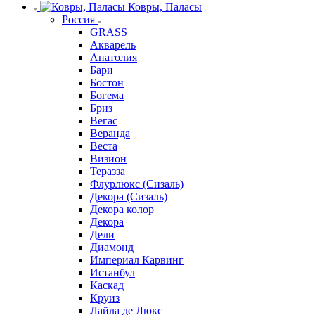
Ковры, Паласы
Россия
GRASS
Акварель
Анатолия
Бари
Бостон
Богема
Бриз
Вегас
Веранда
Веста
Визион
Теразза
Флурлюкс (Сизаль)
Декора (Сизаль)
Декора колор
Декора
Дели
Диамонд
Империал Карвинг
Истанбул
Каскад
Круиз
Лайла де Люкс