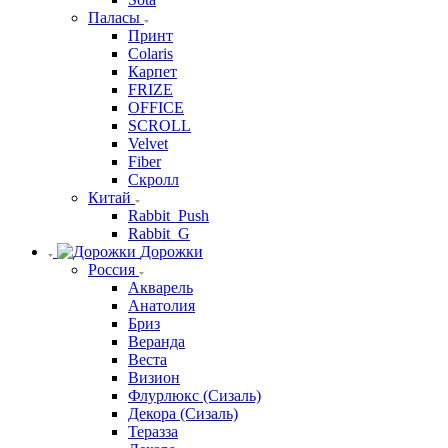
Паласы
Принт
Colaris
Карпет
FRIZE
OFFICE
SCROLL
Velvet
Fiber
Скролл
Китай
Rabbit_Push
Rabbit_G
Дорожки
Россия
Акварель
Анатолия
Бриз
Веранда
Веста
Визион
Флурлюкс (Сизаль)
Декора (Сизаль)
Теразза