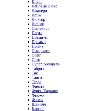
Круиз
Лайла де Люкс
Лакшери
Лонж
Люксор
Люция
Оптимист
Порто
Премиум
Премьер
Прима
Семеркант
Софт
Сохо
Супер Акварель
Табриз
Тач
Танго
Терра
Фиеста
Фризе Карвинг
Фьюжн
Фэнси
Шенилл
Карпет