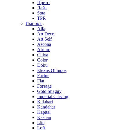
Принт
Лайт
Sota
TPR
Импорт
Alfa
Art Deco
Art Self
Ascona
Atrium
Chiva
Color
Doku
Elexus Olimpos
Factur
Flat
Forsage
Gold Shaggy
Imperial Carving
Kalahari
Kandahar
Kapital
Kashan
Lite
Loft