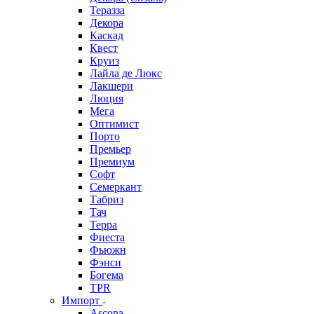
Теразза
Декора
Каскад
Квест
Круиз
Лайла де Люкс
Лакшери
Люция
Мега
Оптимист
Порто
Премьер
Премиум
Софт
Семеркант
Табриз
Тач
Терра
Фиеста
Фьюжн
Фэнси
Богема
TPR
Импорт
Ascona