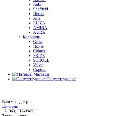
Rubi
Sheffield
Пенка
Alfa
ELIZA
AMINA
AURA
Ковролин
Grass
Принт
Colaris
FRIZE
SCROLL
Velvet
Скролл
Матрасы
Сопутствующие
Ваш менеджер
Дмитрий
+7 (963) 312-99-60
Задать вопрос