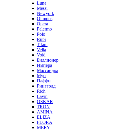
Luna
Messi
Newyork
Olimpos
Opera
Palermo
Polo
Rubi
Tifani
Vella
Void
Биллионер
Импера
Массандра
Мун
Паффи
Рингголд
Rich
Lavin
OSKAR
TRON
AMINA
ELIZA
FLORA
MERY