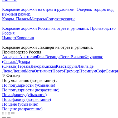
—
Ковровые дорожки на отрез и рулонами. Оверлок торцов под
нужный размер.
Ковры, Паласы
Матрасы
Сопутствующие
—
Ковровые дорожки Россия на отрез и рулонами. Производство
Россия
Импорт
Ковролин
—
Ковровые дорожки Лакшери на отрез и рулонами.
Производство Россия
Акварель
Анатолия
Бриз
Веранда
Веста
Визион
Флурлюкс
(Сизаль)
Декора
(Сизаль)
Теразза
Декора
Каскад
Квест
Круиз
Лайла де
Люкс
Люция
Мега
Оптимист
Порто
Премьер
Премиум
Софт
Семер
Фильтр
По умолчанию (возрастание)
По популярности (убывание)
По популярности (возрастание)
По алфавиту (убывание)
По алфавиту (возрастание)
По цене (убывание)
По цене (возрастание)