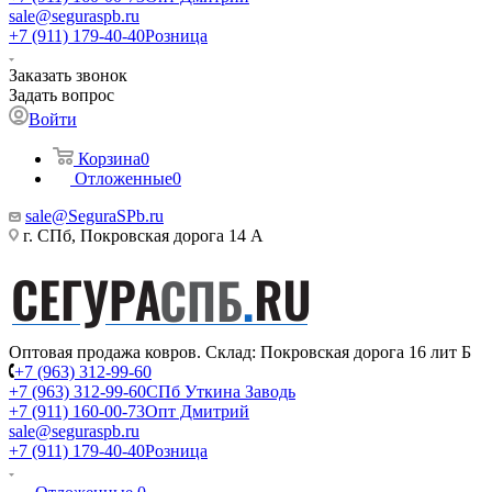
sale@seguraspb.ru
+7 (911) 179-40-40
Розница
Заказать звонок
Задать вопрос
Войти
Корзина
0
Отложенные
0
sale@SeguraSPb.ru
г. СПб, Покровская дорога 14 А
Оптовая продажа ковров. Склад: Покровская дорога 16 лит Б
+7 (963) 312-99-60
+7 (963) 312-99-60
СПб Уткина Заводь
+7 (911) 160-00-73
Опт Дмитрий
sale@seguraspb.ru
+7 (911) 179-40-40
Розница