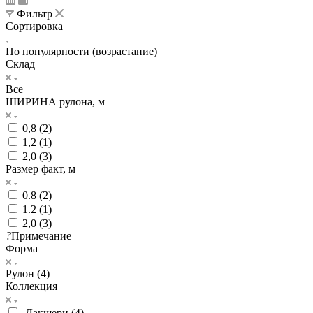
Фильтр
Сортировка
По популярности (возрастание)
Склад
Все
ШИРИНА рулона, м
0,8 (
2
)
1,2 (
1
)
2,0 (
3
)
Размер факт, м
0.8 (
2
)
1.2 (
1
)
2,0 (
3
)
?
Примечание
Форма
Рулон (
4
)
Коллекция
.Лакшери (
4
)