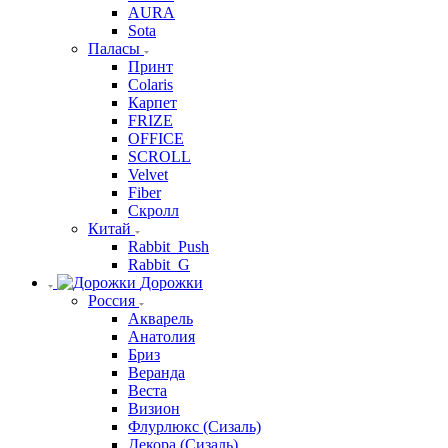
AURA
Sota
Паласы
Принт
Colaris
Карпет
FRIZE
OFFICE
SCROLL
Velvet
Fiber
Скролл
Китай
Rabbit_Push
Rabbit_G
Дорожки
Россия
Акварель
Анатолия
Бриз
Веранда
Веста
Визион
Флурлюкс (Сизаль)
Декора (Сизаль)