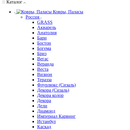
Каталог
Ковры, Паласы
Россия
GRASS
Акварель
Анатолия
Бари
Бостон
Богема
Бриз
Вегас
Веранда
Веста
Визион
Теразза
Флурлюкс (Сизаль)
Декора (Сизаль)
Декора колор
Декора
Дели
Диамонд
Империал Карвинг
Истанбул
Каскад