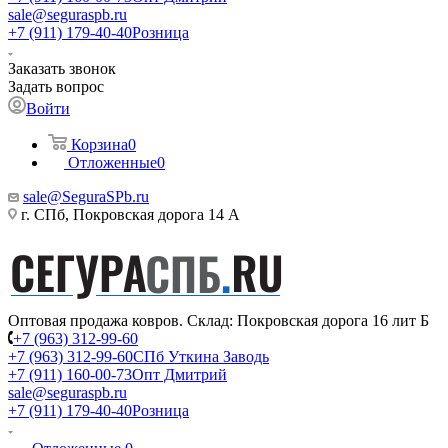
sale@seguraspb.ru
+7 (911) 179-40-40
Розница
Заказать звонок
Задать вопрос
Войти
Корзина
0
Отложенные
0
sale@SeguraSPb.ru
г. СПб, Покровская дорога 14 А
Оптовая продажа ковров. Склад: Покровская дорога 16 лит Б
+7 (963) 312-99-60
+7 (963) 312-99-60
СПб Уткина Заводь
+7 (911) 160-00-73
Опт Дмитрий
sale@seguraspb.ru
+7 (911) 179-40-40
Розница