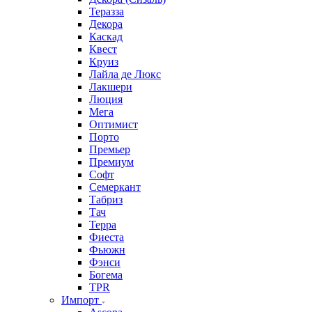
Теразза
Декора
Каскад
Квест
Круиз
Лайла де Люкс
Лакшери
Люция
Мега
Оптимист
Порто
Премьер
Премиум
Софт
Семеркант
Табриз
Тач
Терра
Фиеста
Фьюжн
Фэнси
Богема
TPR
Импорт