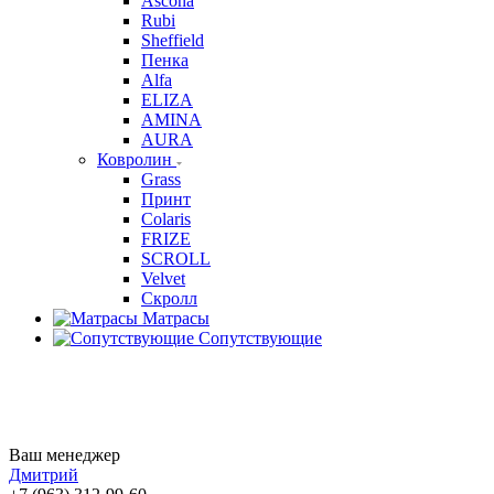
Ascona
Rubi
Sheffield
Пенка
Alfa
ELIZA
AMINA
AURA
Ковролин
Grass
Принт
Colaris
FRIZE
SCROLL
Velvet
Скролл
Матрасы
Сопутствующие
Ваш менеджер
Дмитрий