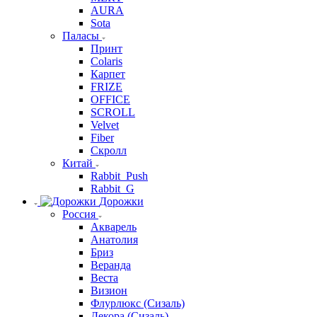
AURA
Sota
Паласы
Принт
Colaris
Карпет
FRIZE
OFFICE
SCROLL
Velvet
Fiber
Скролл
Китай
Rabbit_Push
Rabbit_G
Дорожки
Россия
Акварель
Анатолия
Бриз
Веранда
Веста
Визион
Флурлюкс (Сизаль)
Декора (Сизаль)