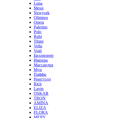
Luna
Messi
Newyork
Olimpos
Opera
Palermo
Polo
Rubi
Tifani
Vella
Void
Биллионер
Импера
Массандра
Мун
Паффи
Рингголд
Rich
Lavin
OSKAR
TRON
AMINA
ELIZA
FLORA
MERY