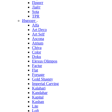
Принт
Лайт
Sota
TPR
Импорт
Alfa
Art Deco
Art Self
Ascona
Atrium
Chiva
Color
Doku
Elexus Olimpos
Factur
Flat
Forsage
Gold Shaggy
Imperial Carving
Kalahari
Kandahar
Kapital
Kashan
Lite
Loft