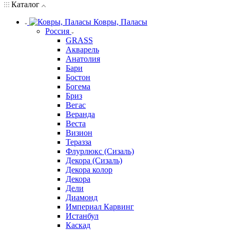
Каталог
Ковры, Паласы
Россия
GRASS
Акварель
Анатолия
Бари
Бостон
Богема
Бриз
Вегас
Веранда
Веста
Визион
Теразза
Флурлюкс (Сизаль)
Декора (Сизаль)
Декора колор
Декора
Дели
Диамонд
Империал Карвинг
Истанбул
Каскад