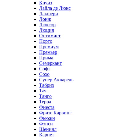
Круиз
Лайла де Люкс
Лакшери
Лонж
Люксор
Люция
Оптимист
Порто
Премиум
Премьер
Прима
Семеркант
Софт
Сохо
Супер Акварель
Табриз
Тач
Танго
Терра
Фиеста
Фризе Карвинг
Фьюжн
Фэнси
Шенилл
Карпет