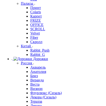
Паласы
Принт
Colaris
Карпет
FRIZE
OFFICE
SCROLL
Velvet
Fiber
Скролл
Китай
Rabbit_Push
Rabbit_G
Дорожки
Россия
Акварель
Анатолия
Бриз
Веранда
Веста
Визион
Флурлюкс (Сизаль)
Декора (Сизаль)
Теразза
Декора