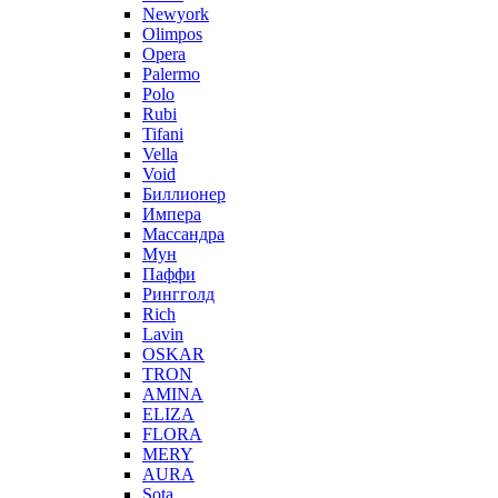
Newyork
Olimpos
Opera
Palermo
Polo
Rubi
Tifani
Vella
Void
Биллионер
Импера
Массандра
Мун
Паффи
Рингголд
Rich
Lavin
OSKAR
TRON
AMINA
ELIZA
FLORA
MERY
AURA
Sota