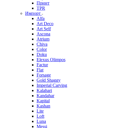
Принт
TPR
Импорт
Alfa
Art Deco
Art Self
Ascona
Atrium
Chiva
Color
Doku
Elexus Olimpos
Factur
Flat
Forsage
Gold Shaggy
Imperial Carving
Kalahari
Kandahar
Kapital
Kashan
Lite
Loft
Luna
Messi