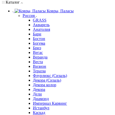
Каталог
Ковры, Паласы
Россия
GRASS
Акварель
Анатолия
Бари
Бостон
Богема
Бриз
Вегас
Веранда
Веста
Визион
Теразза
Флурлюкс (Сизаль)
Декора (Сизаль)
Декора колор
Декора
Дели
Диамонд
Империал Карвинг
Истанбул
Каскад