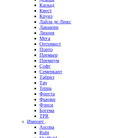
Каскад
Квест
Круиз
Лайла де Люкс
Лакшери
Люция
Мега
Оптимист
Порто
Премьер
Премиум
Софт
Семеркант
Табриз
Тач
Терра
Фиеста
Фьюжн
Фэнси
Богема
TPR
Импорт
Ascona
Rubi