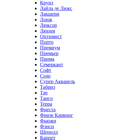
Круиз
Лайла де Люкс
Лакшери
Лонж
Люксор
Люция
Оптимист
Порто
Премиум
Премьер
Прима
Семеркант
Софт
Сохо
Супер Акварель
Табриз
Тач
Танго
Терра
Фиеста
Фризе Карвинг
Фьюжн
Фэнси
Шенилл
Карпет