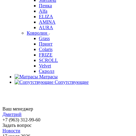
Sheffield
Пенка
Alfa
ELIZA
AMINA
AURA
Ковролин
Grass
Принт
Colaris
FRIZE
SCROLL
Velvet
Скролл
Матрасы
Сопутствующие
Ваш менеджер
Дмитрий
+7 (963) 312-99-60
Задать вопрос
Новости