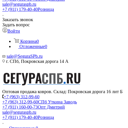
sale@seguraspb.ru
+7 (911) 179-40-40
Розница
Заказать звонок
Задать вопрос
Войти
Корзина
0
Отложенные
0
sale@SeguraSPb.ru
г. СПб, Покровская дорога 14 А
Оптовая продажа ковров. Склад: Покровская дорога 16 лит Б
+7 (963) 312-99-60
+7 (963) 312-99-60
СПб Уткина Заводь
+7 (911) 160-00-73
Опт Дмитрий
sale@seguraspb.ru
+7 (911) 179-40-40
Розница