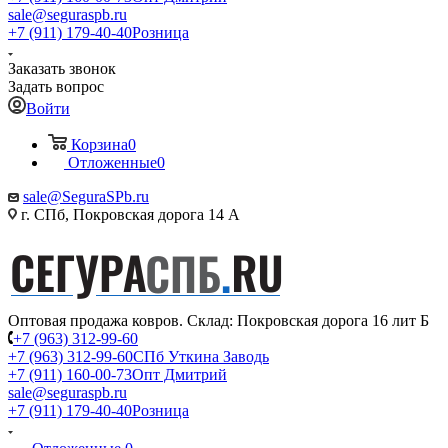
sale@seguraspb.ru
+7 (911) 179-40-40
Розница
Заказать звонок
Задать вопрос
Войти
Корзина
0
Отложенные
0
sale@SeguraSPb.ru
г. СПб, Покровская дорога 14 А
Оптовая продажа ковров. Склад: Покровская дорога 16 лит Б
+7 (963) 312-99-60
+7 (963) 312-99-60
СПб Уткина Заводь
+7 (911) 160-00-73
Опт Дмитрий
sale@seguraspb.ru
+7 (911) 179-40-40
Розница