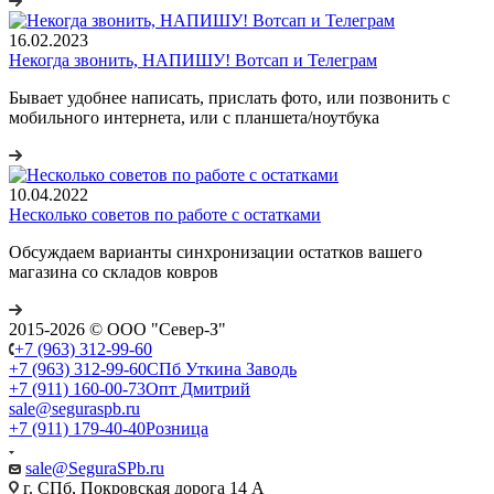
16.02.2023
Некогда звонить, НАПИШУ! Вотсап и Телеграм
Бывает удобнее написать, прислать фото, или позвонить с
мобильного интернета, или с планшета/ноутбука
10.04.2022
Несколько советов по работе с остатками
Обсуждаем варианты синхронизации остатков вашего
магазина со складов ковров
2015-2026 © ООО "Север-З"
+7 (963) 312-99-60
+7 (963) 312-99-60
СПб Уткина Заводь
+7 (911) 160-00-73
Опт Дмитрий
sale@seguraspb.ru
+7 (911) 179-40-40
Розница
sale@SeguraSPb.ru
г. СПб, Покровская дорога 14 А