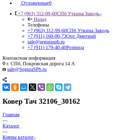
Отложенные
0
+7 (963) 312-99-60
СПб Уткина Заводь
Назад
Телефоны
+7 (963) 312-99-60
СПб Уткина Заводь
+7 (911) 160-00-73
Опт Дмитрий
sale@seguraspb.ru
+7 (911) 179-40-40
Розница
Контактная информация
г. СПб, Покровская дорога 14 А
sale@SeguraSPb.ru
Ковер Тач 32106_30162
Главная
—
Каталог
—
Ковры каталог