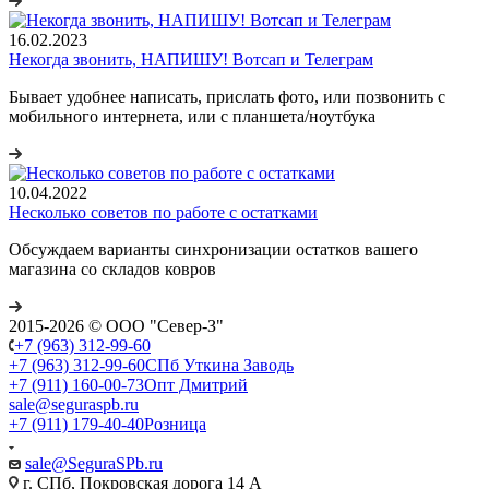
16.02.2023
Некогда звонить, НАПИШУ! Вотсап и Телеграм
Бывает удобнее написать, прислать фото, или позвонить с
мобильного интернета, или с планшета/ноутбука
10.04.2022
Несколько советов по работе с остатками
Обсуждаем варианты синхронизации остатков вашего
магазина со складов ковров
2015-2026 © ООО "Север-З"
+7 (963) 312-99-60
+7 (963) 312-99-60
СПб Уткина Заводь
+7 (911) 160-00-73
Опт Дмитрий
sale@seguraspb.ru
+7 (911) 179-40-40
Розница
sale@SeguraSPb.ru
г. СПб, Покровская дорога 14 А