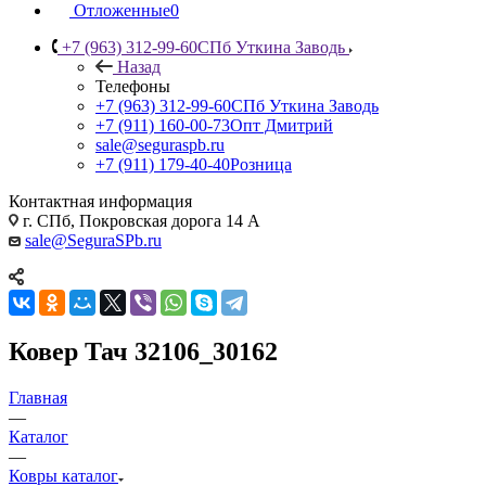
Отложенные
0
+7 (963) 312-99-60
СПб Уткина Заводь
Назад
Телефоны
+7 (963) 312-99-60
СПб Уткина Заводь
+7 (911) 160-00-73
Опт Дмитрий
sale@seguraspb.ru
+7 (911) 179-40-40
Розница
Контактная информация
г. СПб, Покровская дорога 14 А
sale@SeguraSPb.ru
Ковер Тач 32106_30162
Главная
—
Каталог
—
Ковры каталог