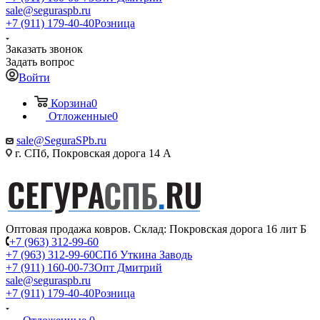
sale@seguraspb.ru
+7 (911) 179-40-40
Розница
Заказать звонок
Задать вопрос
Войти
Корзина
0
Отложенные
0
sale@SeguraSPb.ru
г. СПб, Покровская дорога 14 А
Оптовая продажа ковров. Склад: Покровская дорога 16 лит Б
+7 (963) 312-99-60
+7 (963) 312-99-60
СПб Уткина Заводь
+7 (911) 160-00-73
Опт Дмитрий
sale@seguraspb.ru
+7 (911) 179-40-40
Розница