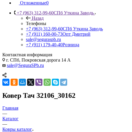
Отложенные
0
+7 (963) 312-99-60
СПб Уткина Заводь
Назад
Телефоны
+7 (963) 312-99-60
СПб Уткина Заводь
+7 (911) 160-00-73
Опт Дмитрий
sale@seguraspb.ru
+7 (911) 179-40-40
Розница
Контактная информация
г. СПб, Покровская дорога 14 А
sale@SeguraSPb.ru
Ковер Тач 32106_30162
Главная
—
Каталог
—
Ковры каталог