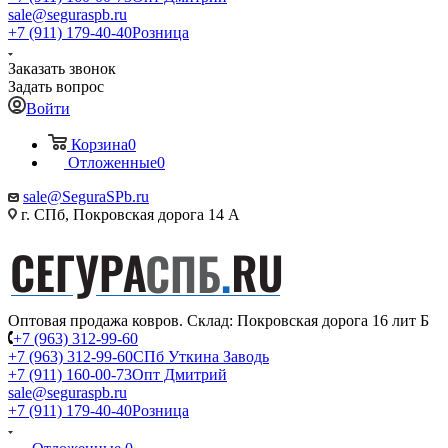
sale@seguraspb.ru
+7 (911) 179-40-40
Розница
Заказать звонок
Задать вопрос
Войти
Корзина
0
Отложенные
0
sale@SeguraSPb.ru
г. СПб, Покровская дорога 14 А
Оптовая продажа ковров. Склад: Покровская дорога 16 лит Б
+7 (963) 312-99-60
+7 (963) 312-99-60
СПб Уткина Заводь
+7 (911) 160-00-73
Опт Дмитрий
sale@seguraspb.ru
+7 (911) 179-40-40
Розница