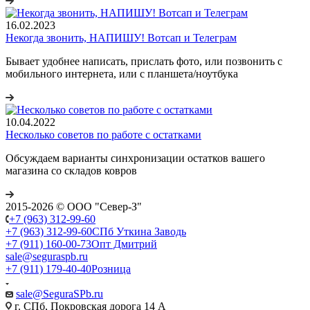
16.02.2023
Некогда звонить, НАПИШУ! Вотсап и Телеграм
Бывает удобнее написать, прислать фото, или позвонить с
мобильного интернета, или с планшета/ноутбука
10.04.2022
Несколько советов по работе с остатками
Обсуждаем варианты синхронизации остатков вашего
магазина со складов ковров
2015-2026 © ООО "Север-З"
+7 (963) 312-99-60
+7 (963) 312-99-60
СПб Уткина Заводь
+7 (911) 160-00-73
Опт Дмитрий
sale@seguraspb.ru
+7 (911) 179-40-40
Розница
sale@SeguraSPb.ru
г. СПб, Покровская дорога 14 А