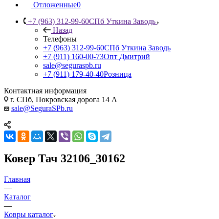
Отложенные
0
+7 (963) 312-99-60
СПб Уткина Заводь
Назад
Телефоны
+7 (963) 312-99-60
СПб Уткина Заводь
+7 (911) 160-00-73
Опт Дмитрий
sale@seguraspb.ru
+7 (911) 179-40-40
Розница
Контактная информация
г. СПб, Покровская дорога 14 А
sale@SeguraSPb.ru
Ковер Тач 32106_30162
Главная
—
Каталог
—
Ковры каталог