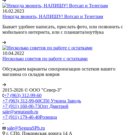
16.02.2023
Некогда звонить, НАПИШУ! Вотсап и Телеграм
Бывает удобнее написать, прислать фото, или позвонить с
мобильного интернета, или с планшета/ноутбука
10.04.2022
Несколько советов по работе с остатками
Обсуждаем варианты синхронизации остатков вашего
магазина со складов ковров
2015-2026 © ООО "Север-З"
+7 (963) 312-99-60
+7 (963) 312-99-60
СПб Уткина Заводь
+7 (911) 160-00-73
Опт Дмитрий
sale@seguraspb.ru
+7 (911) 179-40-40
Розница
sale@SeguraSPb.ru
г. СПб, Покровская дорога 14 А