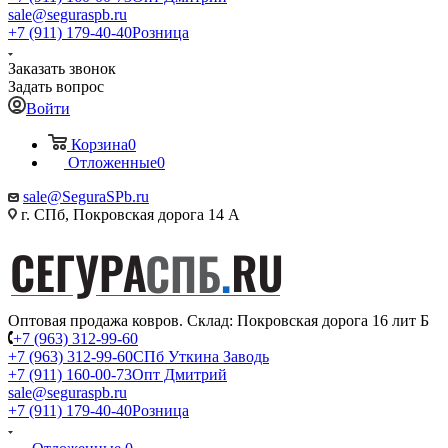
sale@seguraspb.ru
+7 (911) 179-40-40
Розница
Заказать звонок
Задать вопрос
Войти
Корзина
0
Отложенные
0
sale@SeguraSPb.ru
г. СПб, Покровская дорога 14 А
Оптовая продажа ковров. Склад: Покровская дорога 16 лит Б
+7 (963) 312-99-60
+7 (963) 312-99-60
СПб Уткина Заводь
+7 (911) 160-00-73
Опт Дмитрий
sale@seguraspb.ru
+7 (911) 179-40-40
Розница