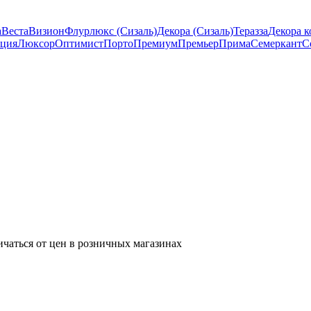
а
Веста
Визион
Флурлюкс (Сизаль)
Декора (Сизаль)
Теразза
Декора к
ция
Люксор
Оптимист
Порто
Премиум
Премьер
Прима
Семеркант
С
ичаться от цен в розничных магазинах