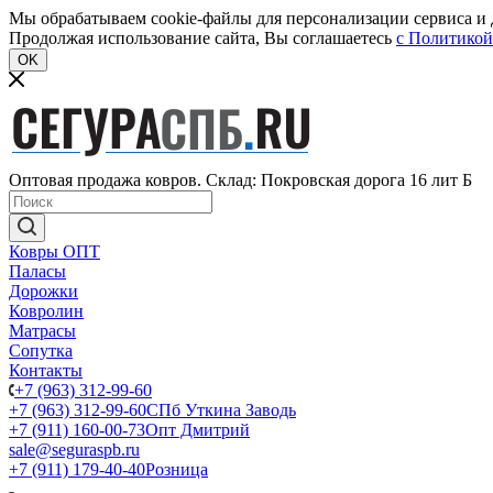
Мы обрабатываем cookie-файлы для персонализации сервиса и д
Продолжая использование сайта, Вы соглашаетесь
c Политикой
OK
Оптовая продажа ковров. Склад: Покровская дорога 16 лит Б
Ковры ОПТ
Паласы
Дорожки
Ковролин
Матрасы
Сопутка
Контакты
+7 (963) 312-99-60
+7 (963) 312-99-60
СПб Уткина Заводь
+7 (911) 160-00-73
Опт Дмитрий
sale@seguraspb.ru
+7 (911) 179-40-40
Розница