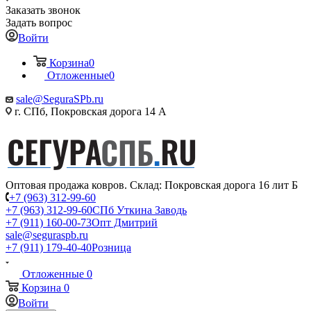
Заказать звонок
Задать вопрос
Войти
Корзина
0
Отложенные
0
sale@SeguraSPb.ru
г. СПб, Покровская дорога 14 А
Оптовая продажа ковров. Склад: Покровская дорога 16 лит Б
+7 (963) 312-99-60
+7 (963) 312-99-60
СПб Уткина Заводь
+7 (911) 160-00-73
Опт Дмитрий
sale@seguraspb.ru
+7 (911) 179-40-40
Розница
Отложенные
0
Корзина
0
Войти