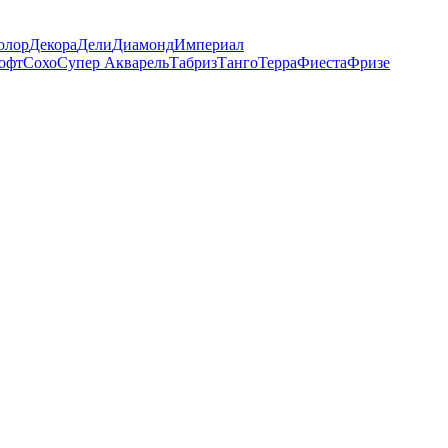
олор
Декора
Дели
Диамонд
Империал
офт
Сохо
Супер Акварель
Табриз
Танго
Терра
Фиеста
Фризе