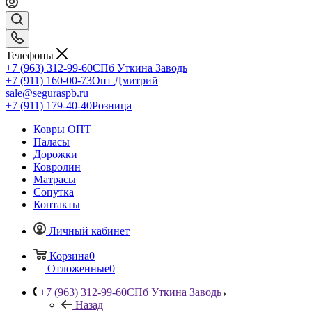
Телефоны
+7 (963) 312-99-60
СПб Уткина Заводь
+7 (911) 160-00-73
Опт Дмитрий
sale@seguraspb.ru
+7 (911) 179-40-40
Розница
Ковры ОПТ
Паласы
Дорожки
Ковролин
Матрасы
Сопутка
Контакты
Личный кабинет
Корзина
0
Отложенные
0
+7 (963) 312-99-60
СПб Уткина Заводь
Назад