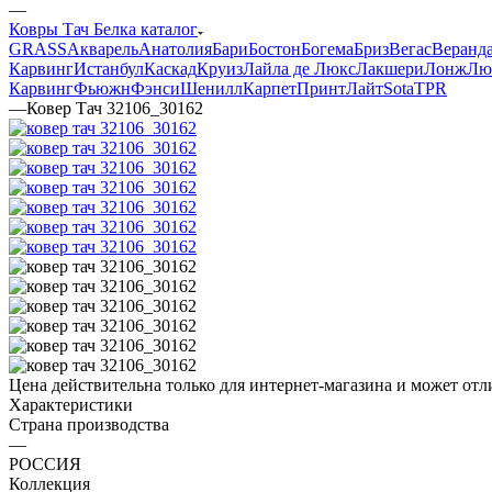
—
Ковры Тач Белка каталог
GRASS
Акварель
Анатолия
Бари
Бостон
Богема
Бриз
Вегас
Веранд
Карвинг
Истанбул
Каскад
Круиз
Лайла де Люкс
Лакшери
Лонж
Лю
Карвинг
Фьюжн
Фэнси
Шенилл
Карпет
Принт
Лайт
Sota
TPR
—
Ковер Тач 32106_30162
Цена действительна только для интернет-магазина и может отл
Характеристики
Страна производства
—
РОССИЯ
Коллекция