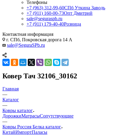
Телефоны
+7 (963) 312-99-60
СПб Уткина Заводь
+7 (911) 160-00-73
Опт Дмитрий
sale@seguraspb.ru
+7 (911) 179-40-40
Розница
Контактная информация
г. СПб, Покровская дорога 14 А
sale@SeguraSPb.ru
Ковер Тач 32106_30162
Главная
—
Каталог
—
Ковры каталог
Дорожки
Матрасы
Сопутствующие
—
Ковры Россия Белка каталог
Китай
Импорт
Паласы