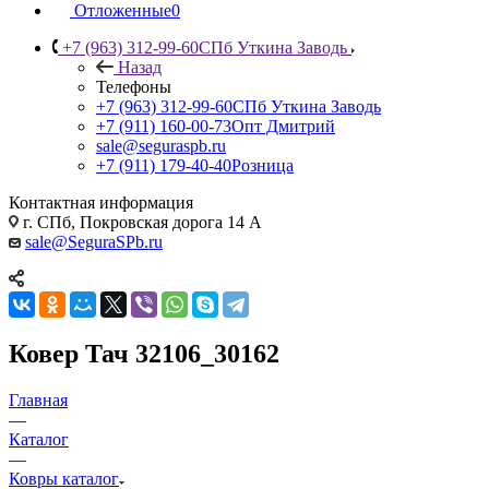
Отложенные
0
+7 (963) 312-99-60
СПб Уткина Заводь
Назад
Телефоны
+7 (963) 312-99-60
СПб Уткина Заводь
+7 (911) 160-00-73
Опт Дмитрий
sale@seguraspb.ru
+7 (911) 179-40-40
Розница
Контактная информация
г. СПб, Покровская дорога 14 А
sale@SeguraSPb.ru
Ковер Тач 32106_30162
Главная
—
Каталог
—
Ковры каталог