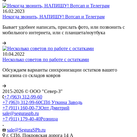
16.02.2023
Некогда звонить, НАПИШУ! Вотсап и Телеграм
Бывает удобнее написать, прислать фото, или позвонить с
мобильного интернета, или с планшета/ноутбука
10.04.2022
Несколько советов по работе с остатками
Обсуждаем варианты синхронизации остатков вашего
магазина со складов ковров
2015-2026 © ООО "Север-З"
+7 (963) 312-99-60
+7 (963) 312-99-60
СПб Уткина Заводь
+7 (911) 160-00-73
Опт Дмитрий
sale@seguraspb.ru
+7 (911) 179-40-40
Розница
sale@SeguraSPb.ru
г. СПб, Покровская дорога 14 А