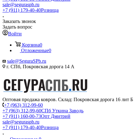
sale@seguraspb.ru
+7 (911) 179-40-40
Розница
Заказать звонок
Задать вопрос
Войти
Корзина
0
Отложенные
0
sale@SeguraSPb.ru
г. СПб, Покровская дорога 14 А
Оптовая продажа ковров. Склад: Покровская дорога 16 лит Б
+7 (963) 312-99-60
+7 (963) 312-99-60
СПб Уткина Заводь
+7 (911) 160-00-73
Опт Дмитрий
sale@seguraspb.ru
+7 (911) 179-40-40
Розница