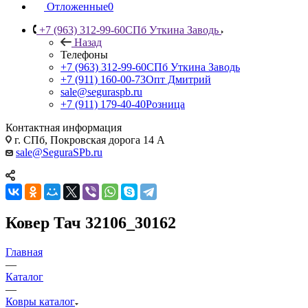
Отложенные
0
+7 (963) 312-99-60
СПб Уткина Заводь
Назад
Телефоны
+7 (963) 312-99-60
СПб Уткина Заводь
+7 (911) 160-00-73
Опт Дмитрий
sale@seguraspb.ru
+7 (911) 179-40-40
Розница
Контактная информация
г. СПб, Покровская дорога 14 А
sale@SeguraSPb.ru
Ковер Тач 32106_30162
Главная
—
Каталог
—
Ковры каталог