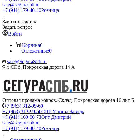
sale@seguraspb.ru
+7 (911) 179-40-40
Розница
Заказать звонок
Задать вопрос
Войти
Корзина
0
Отложенные
0
sale@SeguraSPb.ru
г. СПб, Покровская дорога 14 А
Оптовая продажа ковров. Склад: Покровская дорога 16 лит Б
+7 (963) 312-99-60
+7 (963) 312-99-60
СПб Уткина Заводь
+7 (911) 160-00-73
Опт Дмитрий
sale@seguraspb.ru
+7 (911) 179-40-40
Розница