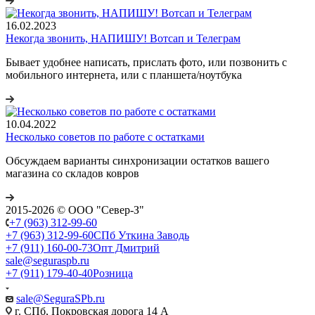
16.02.2023
Некогда звонить, НАПИШУ! Вотсап и Телеграм
Бывает удобнее написать, прислать фото, или позвонить с
мобильного интернета, или с планшета/ноутбука
10.04.2022
Несколько советов по работе с остатками
Обсуждаем варианты синхронизации остатков вашего
магазина со складов ковров
2015-2026 © ООО "Север-З"
+7 (963) 312-99-60
+7 (963) 312-99-60
СПб Уткина Заводь
+7 (911) 160-00-73
Опт Дмитрий
sale@seguraspb.ru
+7 (911) 179-40-40
Розница
sale@SeguraSPb.ru
г. СПб, Покровская дорога 14 А