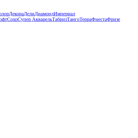
олор
Декора
Дели
Диамонд
Империал
офт
Сохо
Супер Акварель
Табриз
Танго
Терра
Фиеста
Фризе