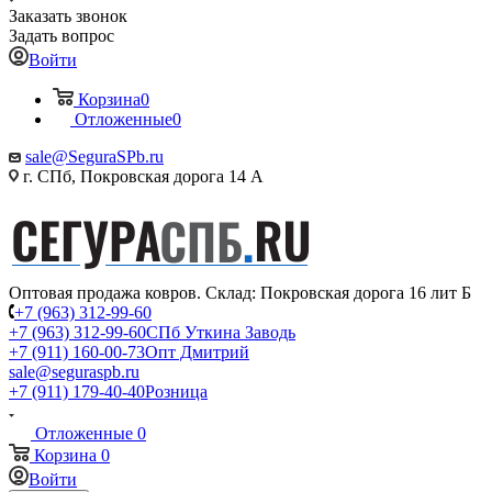
Заказать звонок
Задать вопрос
Войти
Корзина
0
Отложенные
0
sale@SeguraSPb.ru
г. СПб, Покровская дорога 14 А
Оптовая продажа ковров. Склад: Покровская дорога 16 лит Б
+7 (963) 312-99-60
+7 (963) 312-99-60
СПб Уткина Заводь
+7 (911) 160-00-73
Опт Дмитрий
sale@seguraspb.ru
+7 (911) 179-40-40
Розница
Отложенные
0
Корзина
0
Войти