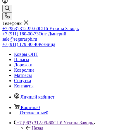
Телефоны
+7 (963) 312-99-60
СПб Уткина Заводь
+7 (911) 160-00-73
Опт Дмитрий
sale@seguraspb.ru
+7 (911) 179-40-40
Розница
Ковры ОПТ
Паласы
Дорожки
Ковролин
Матрасы
Сопутка
Контакты
Личный кабинет
Корзина
0
Отложенные
0
+7 (963) 312-99-60
СПб Уткина Заводь
Назад