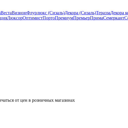
а
Веста
Визион
Флурлюкс (Сизаль)
Декора (Сизаль)
Теразза
Декора к
ция
Люксор
Оптимист
Порто
Премиум
Премьер
Прима
Семеркант
С
ичаться от цен в розничных магазинах