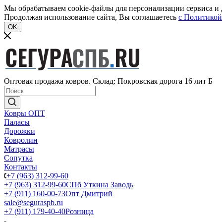
Мы обрабатываем cookie-файлы для персонализации сервиса и д
Продолжая использование сайта, Вы соглашаетесь
c Политикой
OK
Оптовая продажа ковров. Склад: Покровская дорога 16 лит Б
Ковры ОПТ
Паласы
Дорожки
Ковролин
Матрасы
Сопутка
Контакты
+7 (963) 312-99-60
+7 (963) 312-99-60
СПб Уткина Заводь
+7 (911) 160-00-73
Опт Дмитрий
sale@seguraspb.ru
+7 (911) 179-40-40
Розница