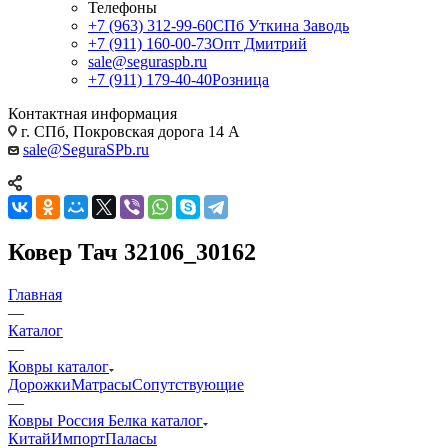
Телефоны
+7 (963) 312-99-60
СПб Уткина Заводь
+7 (911) 160-00-73
Опт Дмитрий
sale@seguraspb.ru
+7 (911) 179-40-40
Розница
Контактная информация
г. СПб, Покровская дорога 14 А
sale@SeguraSPb.ru
Ковер Тач 32106_30162
Главная
—
Каталог
—
Ковры каталог
Дорожки
Матрасы
Сопутствующие
—
Ковры Россия Белка каталог
Китай
Импорт
Паласы