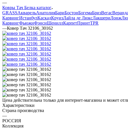
—
Ковры Тач Белка каталог
GRASS
Акварель
Анатолия
Бари
Бостон
Богема
Бриз
Вегас
Веранд
Карвинг
Истанбул
Каскад
Круиз
Лайла де Люкс
Лакшери
Лонж
Лю
Карвинг
Фьюжн
Фэнси
Шенилл
Карпет
Принт
TPR
—
Ковер Тач 32106_30162
Цена действительна только для интернет-магазина и может отл
Характеристики
Страна производства
—
РОССИЯ
Коллекция