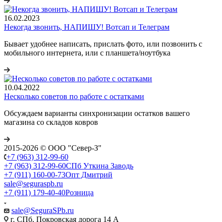
16.02.2023
Некогда звонить, НАПИШУ! Вотсап и Телеграм
Бывает удобнее написать, прислать фото, или позвонить с
мобильного интернета, или с планшета/ноутбука
10.04.2022
Несколько советов по работе с остатками
Обсуждаем варианты синхронизации остатков вашего
магазина со складов ковров
2015-2026 © ООО "Север-З"
+7 (963) 312-99-60
+7 (963) 312-99-60
СПб Уткина Заводь
+7 (911) 160-00-73
Опт Дмитрий
sale@seguraspb.ru
+7 (911) 179-40-40
Розница
sale@SeguraSPb.ru
г. СПб, Покровская дорога 14 А