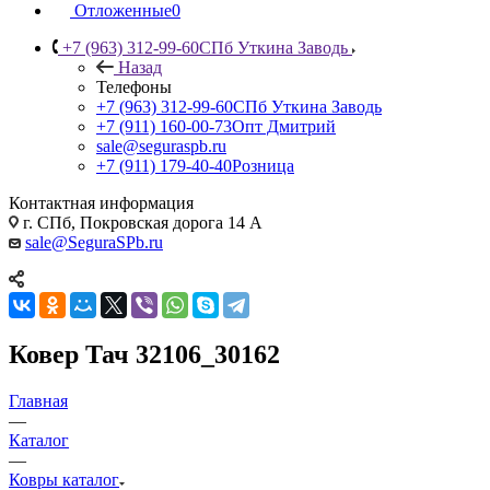
Отложенные
0
+7 (963) 312-99-60
СПб Уткина Заводь
Назад
Телефоны
+7 (963) 312-99-60
СПб Уткина Заводь
+7 (911) 160-00-73
Опт Дмитрий
sale@seguraspb.ru
+7 (911) 179-40-40
Розница
Контактная информация
г. СПб, Покровская дорога 14 А
sale@SeguraSPb.ru
Ковер Тач 32106_30162
Главная
—
Каталог
—
Ковры каталог