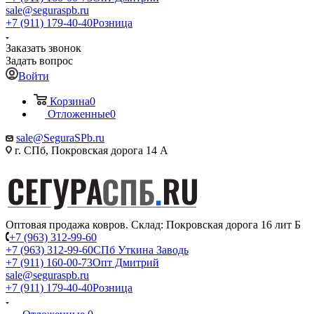
sale@seguraspb.ru
+7 (911) 179-40-40
Розница
Заказать звонок
Задать вопрос
Войти
Корзина
0
Отложенные
0
sale@SeguraSPb.ru
г. СПб, Покровская дорога 14 А
Оптовая продажа ковров. Склад: Покровская дорога 16 лит Б
+7 (963) 312-99-60
+7 (963) 312-99-60
СПб Уткина Заводь
+7 (911) 160-00-73
Опт Дмитрий
sale@seguraspb.ru
+7 (911) 179-40-40
Розница