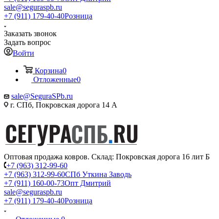
sale@seguraspb.ru
+7 (911) 179-40-40
Розница
Заказать звонок
Задать вопрос
Войти
Корзина
0
Отложенные
0
sale@SeguraSPb.ru
г. СПб, Покровская дорога 14 А
Оптовая продажа ковров. Склад: Покровская дорога 16 лит Б
+7 (963) 312-99-60
+7 (963) 312-99-60
СПб Уткина Заводь
+7 (911) 160-00-73
Опт Дмитрий
sale@seguraspb.ru
+7 (911) 179-40-40
Розница