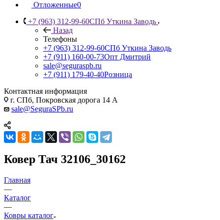
Отложенные
0
+7 (963) 312-99-60
СПб Уткина Заводь
Назад
Телефоны
+7 (963) 312-99-60
СПб Уткина Заводь
+7 (911) 160-00-73
Опт Дмитрий
sale@seguraspb.ru
+7 (911) 179-40-40
Розница
Контактная информация
г. СПб, Покровская дорога 14 А
sale@SeguraSPb.ru
Ковер Тач 32106_30162
Главная
—
Каталог
—
Ковры каталог