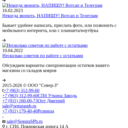
16.02.2023
Некогда звонить, НАПИШУ! Вотсап и Телеграм
Бывает удобнее написать, прислать фото, или позвонить с
мобильного интернета, или с планшета/ноутбука
10.04.2022
Несколько советов по работе с остатками
Обсуждаем варианты синхронизации остатков вашего
магазина со складов ковров
2015-2026 © ООО "Север-З"
+7 (963) 312-99-60
+7 (963) 312-99-60
СПб Уткина Заводь
+7 (911) 160-00-73
Опт Дмитрий
sale@seguraspb.ru
+7 (911) 179-40-40
Розница
sale@SeguraSPb.ru
г. СПб, Покровская дорога 14 А