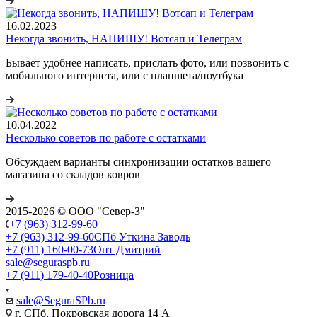
16.02.2023
Некогда звонить, НАПИШУ! Вотсап и Телеграм
Бывает удобнее написать, прислать фото, или позвонить с
мобильного интернета, или с планшета/ноутбука
10.04.2022
Несколько советов по работе с остатками
Обсуждаем варианты синхронизации остатков вашего
магазина со складов ковров
2015-2026 © ООО "Север-З"
+7 (963) 312-99-60
+7 (963) 312-99-60
СПб Уткина Заводь
+7 (911) 160-00-73
Опт Дмитрий
sale@seguraspb.ru
+7 (911) 179-40-40
Розница
sale@SeguraSPb.ru
г. СПб, Покровская дорога 14 А