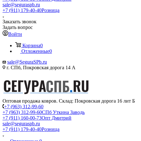
sale@seguraspb.ru
+7 (911) 179-40-40
Розница
Заказать звонок
Задать вопрос
Войти
Корзина
0
Отложенные
0
sale@SeguraSPb.ru
г. СПб, Покровская дорога 14 А
Оптовая продажа ковров. Склад: Покровская дорога 16 лит Б
+7 (963) 312-99-60
+7 (963) 312-99-60
СПб Уткина Заводь
+7 (911) 160-00-73
Опт Дмитрий
sale@seguraspb.ru
+7 (911) 179-40-40
Розница