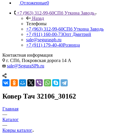
Отложенные
0
+7 (963) 312-99-60
СПб Уткина Заводь
Назад
Телефоны
+7 (963) 312-99-60
СПб Уткина Заводь
+7 (911) 160-00-73
Опт Дмитрий
sale@seguraspb.ru
+7 (911) 179-40-40
Розница
Контактная информация
г. СПб, Покровская дорога 14 А
sale@SeguraSPb.ru
Ковер Тач 32106_30162
Главная
—
Каталог
—
Ковры каталог