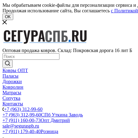
Мы обрабатываем cookie-файлы для персонализации сервиса и д
Продолжая использование сайта, Вы соглашаетесь
c Политикой
OK
Оптовая продажа ковров. Склад: Покровская дорога 16 лит Б
Ковры ОПТ
Паласы
Дорожки
Ковролин
Матрасы
Сопутка
Контакты
+7 (963) 312-99-60
+7 (963) 312-99-60
СПб Уткина Заводь
+7 (911) 160-00-73
Опт Дмитрий
sale@seguraspb.ru
+7 (911) 179-40-40
Розница