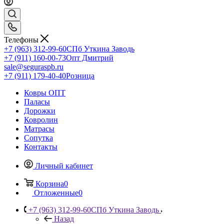
Телефоны
+7 (963) 312-99-60
СПб Уткина Заводь
+7 (911) 160-00-73
Опт Дмитрий
sale@seguraspb.ru
+7 (911) 179-40-40
Розница
Ковры ОПТ
Паласы
Дорожки
Ковролин
Матрасы
Сопутка
Контакты
Личный кабинет
Корзина
0
Отложенные
0
+7 (963) 312-99-60
СПб Уткина Заводь
Назад