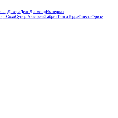
олор
Декора
Дели
Диамонд
Империал
офт
Сохо
Супер Акварель
Табриз
Танго
Терра
Фиеста
Фризе