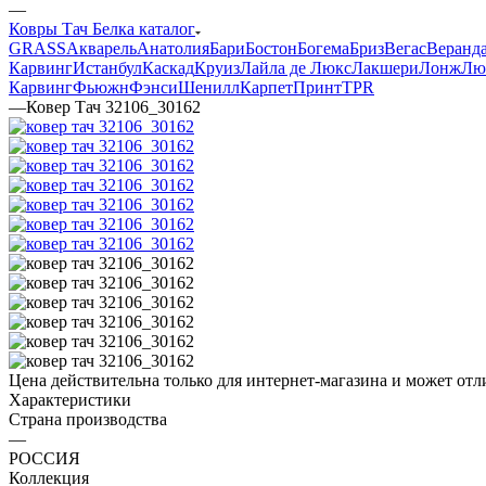
—
Ковры Тач Белка каталог
GRASS
Акварель
Анатолия
Бари
Бостон
Богема
Бриз
Вегас
Веранд
Карвинг
Истанбул
Каскад
Круиз
Лайла де Люкс
Лакшери
Лонж
Лю
Карвинг
Фьюжн
Фэнси
Шенилл
Карпет
Принт
TPR
—
Ковер Тач 32106_30162
Цена действительна только для интернет-магазина и может отл
Характеристики
Страна производства
—
РОССИЯ
Коллекция