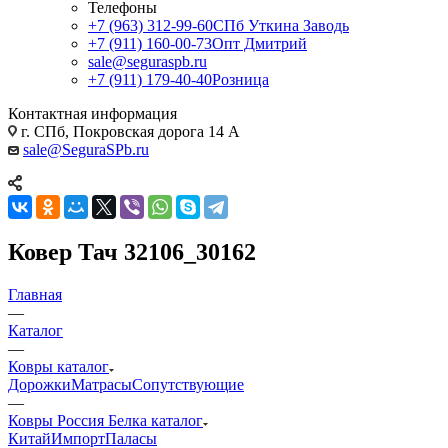
Телефоны
+7 (963) 312-99-60
СПб Уткина Заводь
+7 (911) 160-00-73
Опт Дмитрий
sale@seguraspb.ru
+7 (911) 179-40-40
Розница
Контактная информация
г. СПб, Покровская дорога 14 А
sale@SeguraSPb.ru
Ковер Тач 32106_30162
Главная
—
Каталог
—
Ковры каталог
Дорожки
Матрасы
Сопутствующие
—
Ковры Россия Белка каталог
Китай
Импорт
Паласы