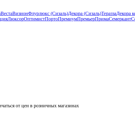
а
Веста
Визион
Флурлюкс (Сизаль)
Декора (Сизаль)
Теразза
Декора к
ция
Люксор
Оптимист
Порто
Премиум
Премьер
Прима
Семеркант
С
ичаться от цен в розничных магазинах