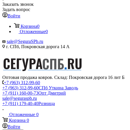
Заказать звонок
Задать вопрос
Войти
Корзина
0
Отложенные
0
sale@SeguraSPb.ru
г. СПб, Покровская дорога 14 А
Оптовая продажа ковров. Склад: Покровская дорога 16 лит Б
+7 (963) 312-99-60
+7 (963) 312-99-60
СПб Уткина Заводь
+7 (911) 160-00-73
Опт Дмитрий
sale@seguraspb.ru
+7 (911) 179-40-40
Розница
Отложенные
0
Корзина
0
Войти