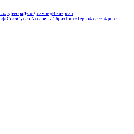
олор
Декора
Дели
Диамонд
Империал
офт
Сохо
Супер Акварель
Табриз
Танго
Терра
Фиеста
Фризе