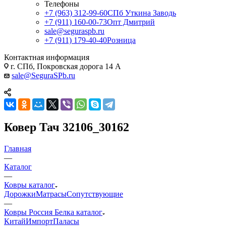
Телефоны
+7 (963) 312-99-60
СПб Уткина Заводь
+7 (911) 160-00-73
Опт Дмитрий
sale@seguraspb.ru
+7 (911) 179-40-40
Розница
Контактная информация
г. СПб, Покровская дорога 14 А
sale@SeguraSPb.ru
Ковер Тач 32106_30162
Главная
—
Каталог
—
Ковры каталог
Дорожки
Матрасы
Сопутствующие
—
Ковры Россия Белка каталог
Китай
Импорт
Паласы