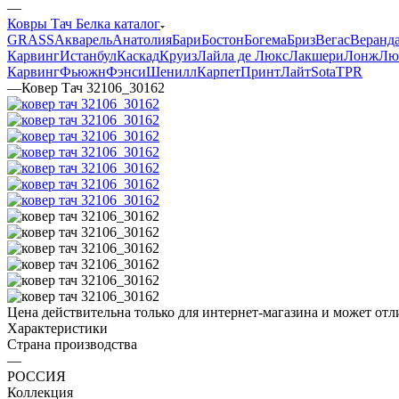
—
Ковры Тач Белка каталог
GRASS
Акварель
Анатолия
Бари
Бостон
Богема
Бриз
Вегас
Веранд
Карвинг
Истанбул
Каскад
Круиз
Лайла де Люкс
Лакшери
Лонж
Лю
Карвинг
Фьюжн
Фэнси
Шенилл
Карпет
Принт
Лайт
Sota
TPR
—
Ковер Тач 32106_30162
Цена действительна только для интернет-магазина и может отл
Характеристики
Страна производства
—
РОССИЯ
Коллекция