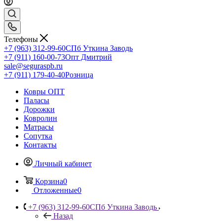
Телефоны
+7 (963) 312-99-60
СПб Уткина Заводь
+7 (911) 160-00-73
Опт Дмитрий
sale@seguraspb.ru
+7 (911) 179-40-40
Розница
Ковры ОПТ
Паласы
Дорожки
Ковролин
Матрасы
Сопутка
Контакты
Личный кабинет
Корзина
0
Отложенные
0
+7 (963) 312-99-60
СПб Уткина Заводь
Назад