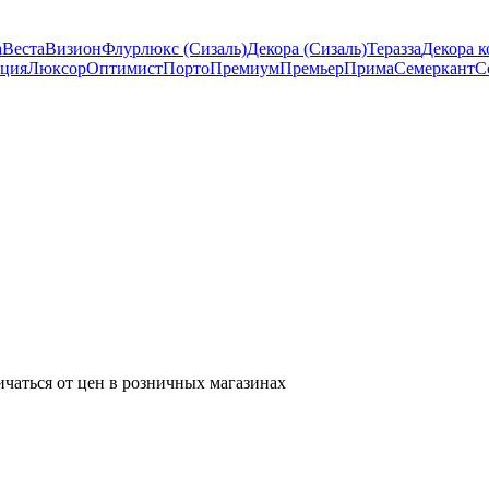
а
Веста
Визион
Флурлюкс (Сизаль)
Декора (Сизаль)
Теразза
Декора к
ция
Люксор
Оптимист
Порто
Премиум
Премьер
Прима
Семеркант
С
ичаться от цен в розничных магазинах