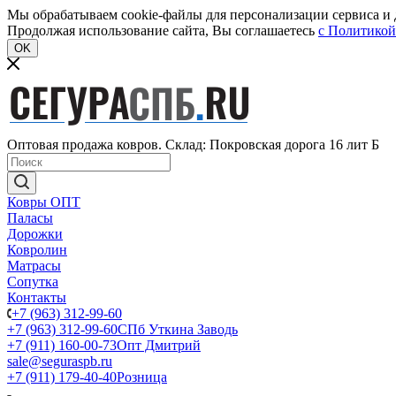
Мы обрабатываем cookie-файлы для персонализации сервиса и д
Продолжая использование сайта, Вы соглашаетесь
c Политикой
OK
Оптовая продажа ковров. Склад: Покровская дорога 16 лит Б
Ковры ОПТ
Паласы
Дорожки
Ковролин
Матрасы
Сопутка
Контакты
+7 (963) 312-99-60
+7 (963) 312-99-60
СПб Уткина Заводь
+7 (911) 160-00-73
Опт Дмитрий
sale@seguraspb.ru
+7 (911) 179-40-40
Розница