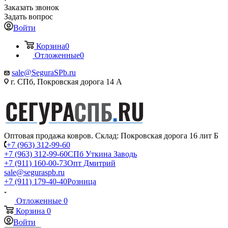
Заказать звонок
Задать вопрос
Войти
Корзина
0
Отложенные
0
sale@SeguraSPb.ru
г. СПб, Покровская дорога 14 А
Оптовая продажа ковров. Склад: Покровская дорога 16 лит Б
+7 (963) 312-99-60
+7 (963) 312-99-60
СПб Уткина Заводь
+7 (911) 160-00-73
Опт Дмитрий
sale@seguraspb.ru
+7 (911) 179-40-40
Розница
Отложенные
0
Корзина
0
Войти