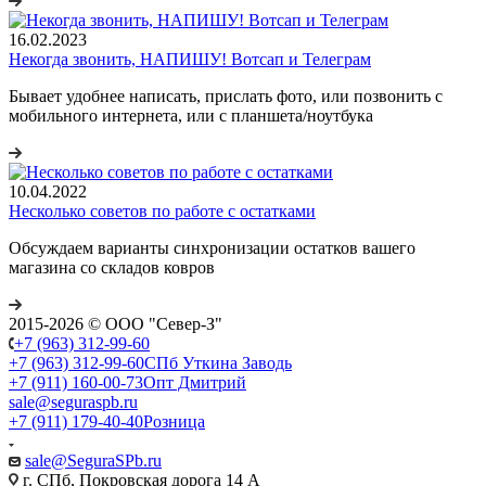
16.02.2023
Некогда звонить, НАПИШУ! Вотсап и Телеграм
Бывает удобнее написать, прислать фото, или позвонить с
мобильного интернета, или с планшета/ноутбука
10.04.2022
Несколько советов по работе с остатками
Обсуждаем варианты синхронизации остатков вашего
магазина со складов ковров
2015-2026 © ООО "Север-З"
+7 (963) 312-99-60
+7 (963) 312-99-60
СПб Уткина Заводь
+7 (911) 160-00-73
Опт Дмитрий
sale@seguraspb.ru
+7 (911) 179-40-40
Розница
sale@SeguraSPb.ru
г. СПб, Покровская дорога 14 А