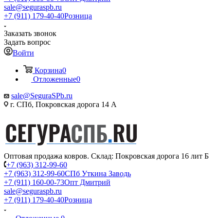
sale@seguraspb.ru
+7 (911) 179-40-40
Розница
Заказать звонок
Задать вопрос
Войти
Корзина
0
Отложенные
0
sale@SeguraSPb.ru
г. СПб, Покровская дорога 14 А
Оптовая продажа ковров. Склад: Покровская дорога 16 лит Б
+7 (963) 312-99-60
+7 (963) 312-99-60
СПб Уткина Заводь
+7 (911) 160-00-73
Опт Дмитрий
sale@seguraspb.ru
+7 (911) 179-40-40
Розница