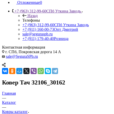
Отложенные
0
+7 (963) 312-99-60
СПб Уткина Заводь
Назад
Телефоны
+7 (963) 312-99-60
СПб Уткина Заводь
+7 (911) 160-00-73
Опт Дмитрий
sale@seguraspb.ru
+7 (911) 179-40-40
Розница
Контактная информация
г. СПб, Покровская дорога 14 А
sale@SeguraSPb.ru
Ковер Тач 32106_30162
Главная
—
Каталог
—
Ковры каталог