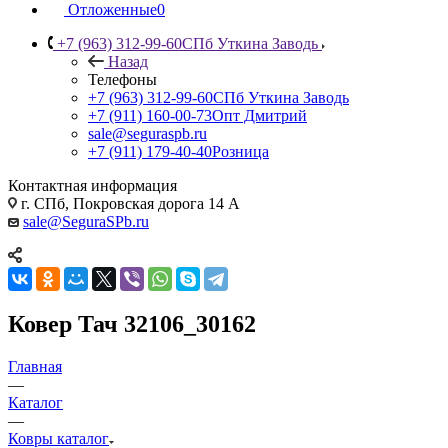
Отложенные
0
+7 (963) 312-99-60
СПб Уткина Заводь
Назад
Телефоны
+7 (963) 312-99-60
СПб Уткина Заводь
+7 (911) 160-00-73
Опт Дмитрий
sale@seguraspb.ru
+7 (911) 179-40-40
Розница
Контактная информация
г. СПб, Покровская дорога 14 А
sale@SeguraSPb.ru
Ковер Тач 32106_30162
Главная
—
Каталог
—
Ковры каталог