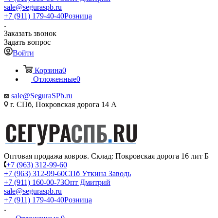
sale@seguraspb.ru
+7 (911) 179-40-40
Розница
Заказать звонок
Задать вопрос
Войти
Корзина
0
Отложенные
0
sale@SeguraSPb.ru
г. СПб, Покровская дорога 14 А
Оптовая продажа ковров. Склад: Покровская дорога 16 лит Б
+7 (963) 312-99-60
+7 (963) 312-99-60
СПб Уткина Заводь
+7 (911) 160-00-73
Опт Дмитрий
sale@seguraspb.ru
+7 (911) 179-40-40
Розница