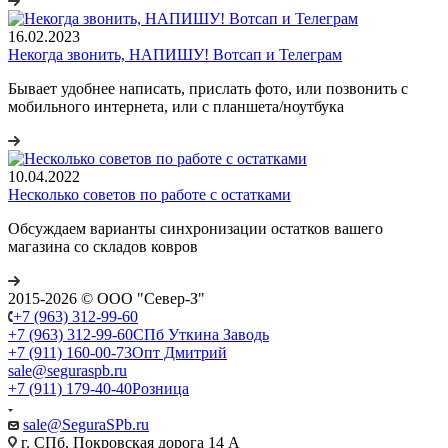
16.02.2023
Некогда звонить, НАПИШУ! Вотсап и Телеграм
Бывает удобнее написать, прислать фото, или позвонить с
мобильного интернета, или с планшета/ноутбука
10.04.2022
Несколько советов по работе с остатками
Обсуждаем варианты синхронизации остатков вашего
магазина со складов ковров
2015-2026 © ООО "Север-З"
+7 (963) 312-99-60
+7 (963) 312-99-60
СПб Уткина Заводь
+7 (911) 160-00-73
Опт Дмитрий
sale@seguraspb.ru
+7 (911) 179-40-40
Розница
sale@SeguraSPb.ru
г. СПб, Покровская дорога 14 А