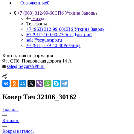
Отложенные
0
+7 (963) 312-99-60
СПб Уткина Заводь
Назад
Телефоны
+7 (963) 312-99-60
СПб Уткина Заводь
+7 (911) 160-00-73
Опт Дмитрий
sale@seguraspb.ru
+7 (911) 179-40-40
Розница
Контактная информация
г. СПб, Покровская дорога 14 А
sale@SeguraSPb.ru
Ковер Тач 32106_30162
Главная
—
Каталог
—
Ковры каталог