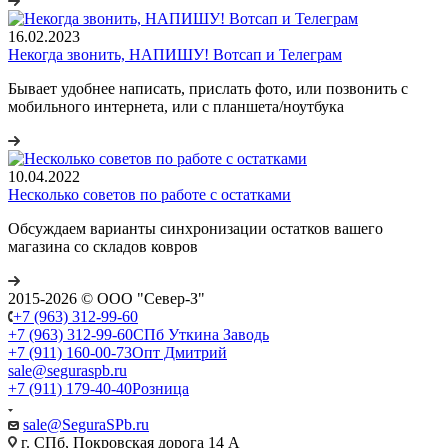
16.02.2023
Некогда звонить, НАПИШУ! Вотсап и Телеграм
Бывает удобнее написать, прислать фото, или позвонить с
мобильного интернета, или с планшета/ноутбука
10.04.2022
Несколько советов по работе с остатками
Обсуждаем варианты синхронизации остатков вашего
магазина со складов ковров
2015-2026 © ООО "Север-З"
+7 (963) 312-99-60
+7 (963) 312-99-60
СПб Уткина Заводь
+7 (911) 160-00-73
Опт Дмитрий
sale@seguraspb.ru
+7 (911) 179-40-40
Розница
sale@SeguraSPb.ru
г. СПб, Покровская дорога 14 А