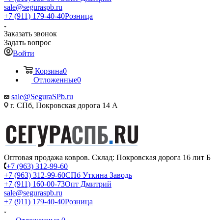
sale@seguraspb.ru
+7 (911) 179-40-40
Розница
Заказать звонок
Задать вопрос
Войти
Корзина
0
Отложенные
0
sale@SeguraSPb.ru
г. СПб, Покровская дорога 14 А
Оптовая продажа ковров. Склад: Покровская дорога 16 лит Б
+7 (963) 312-99-60
+7 (963) 312-99-60
СПб Уткина Заводь
+7 (911) 160-00-73
Опт Дмитрий
sale@seguraspb.ru
+7 (911) 179-40-40
Розница