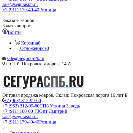
sale@seguraspb.ru
+7 (911) 179-40-40
Розница
Заказать звонок
Задать вопрос
Войти
Корзина
0
Отложенные
0
sale@SeguraSPb.ru
г. СПб, Покровская дорога 14 А
Оптовая продажа ковров. Склад: Покровская дорога 16 лит Б
+7 (963) 312-99-60
+7 (963) 312-99-60
СПб Уткина Заводь
+7 (911) 160-00-73
Опт Дмитрий
sale@seguraspb.ru
+7 (911) 179-40-40
Розница