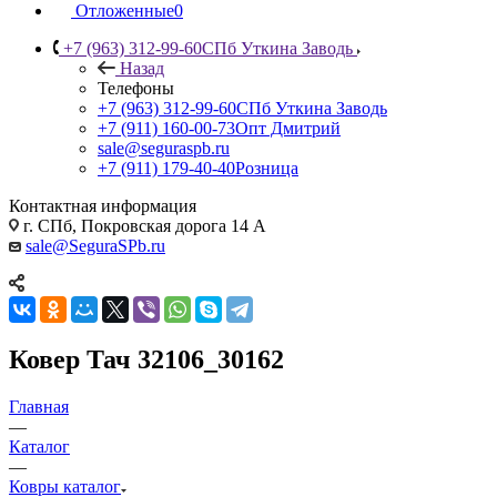
Отложенные
0
+7 (963) 312-99-60
СПб Уткина Заводь
Назад
Телефоны
+7 (963) 312-99-60
СПб Уткина Заводь
+7 (911) 160-00-73
Опт Дмитрий
sale@seguraspb.ru
+7 (911) 179-40-40
Розница
Контактная информация
г. СПб, Покровская дорога 14 А
sale@SeguraSPb.ru
Ковер Тач 32106_30162
Главная
—
Каталог
—
Ковры каталог