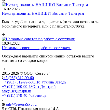
16.02.2023
Некогда звонить, НАПИШУ! Вотсап и Телеграм
Бывает удобнее написать, прислать фото, или позвонить с
мобильного интернета, или с планшета/ноутбука
10.04.2022
Несколько советов по работе с остатками
Обсуждаем варианты синхронизации остатков вашего
магазина со складов ковров
2015-2026 © ООО "Север-З"
+7 (963) 312-99-60
+7 (963) 312-99-60
СПб Уткина Заводь
+7 (911) 160-00-73
Опт Дмитрий
sale@seguraspb.ru
+7 (911) 179-40-40
Розница
sale@SeguraSPb.ru
г. СПб, Покровская дорога 14 А