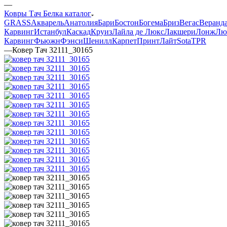
—
Ковры Тач Белка каталог
GRASS
Акварель
Анатолия
Бари
Бостон
Богема
Бриз
Вегас
Веранд
Карвинг
Истанбул
Каскад
Круиз
Лайла де Люкс
Лакшери
Лонж
Лю
Карвинг
Фьюжн
Фэнси
Шенилл
Карпет
Принт
Лайт
Sota
TPR
—
Ковер Тач 32111_30165