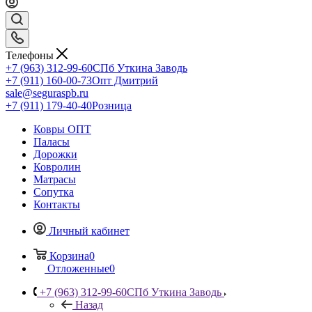
Телефоны
+7 (963) 312-99-60
СПб Уткина Заводь
+7 (911) 160-00-73
Опт Дмитрий
sale@seguraspb.ru
+7 (911) 179-40-40
Розница
Ковры ОПТ
Паласы
Дорожки
Ковролин
Матрасы
Сопутка
Контакты
Личный кабинет
Корзина
0
Отложенные
0
+7 (963) 312-99-60
СПб Уткина Заводь
Назад