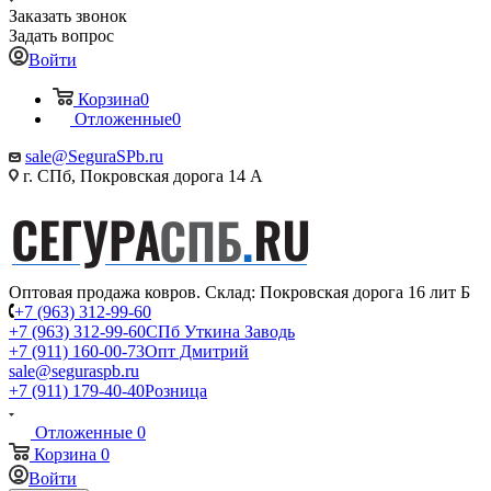
Заказать звонок
Задать вопрос
Войти
Корзина
0
Отложенные
0
sale@SeguraSPb.ru
г. СПб, Покровская дорога 14 А
Оптовая продажа ковров. Склад: Покровская дорога 16 лит Б
+7 (963) 312-99-60
+7 (963) 312-99-60
СПб Уткина Заводь
+7 (911) 160-00-73
Опт Дмитрий
sale@seguraspb.ru
+7 (911) 179-40-40
Розница
Отложенные
0
Корзина
0
Войти