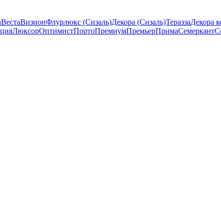
а
Веста
Визион
Флурлюкс (Сизаль)
Декора (Сизаль)
Теразза
Декора к
ция
Люксор
Оптимист
Порто
Премиум
Премьер
Прима
Семеркант
С