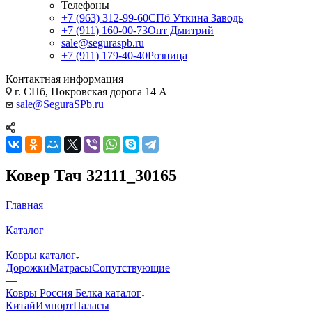
Телефоны
+7 (963) 312-99-60
СПб Уткина Заводь
+7 (911) 160-00-73
Опт Дмитрий
sale@seguraspb.ru
+7 (911) 179-40-40
Розница
Контактная информация
г. СПб, Покровская дорога 14 А
sale@SeguraSPb.ru
Ковер Тач 32111_30165
Главная
—
Каталог
—
Ковры каталог
Дорожки
Матрасы
Сопутствующие
—
Ковры Россия Белка каталог
Китай
Импорт
Паласы