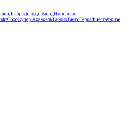
олор
Декора
Дели
Диамонд
Империал
офт
Сохо
Супер Акварель
Табриз
Танго
Терра
Фиеста
Фризе