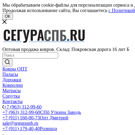
Мы обрабатываем cookie-файлы для персонализации сервиса и д
Продолжая использование сайта, Вы соглашаетесь
c Политикой
OK
Оптовая продажа ковров. Склад: Покровская дорога 16 лит Б
Ковры ОПТ
Паласы
Дорожки
Ковролин
Матрасы
Сопутка
Контакты
+7 (963) 312-99-60
+7 (963) 312-99-60
СПб Уткина Заводь
+7 (911) 160-00-73
Опт Дмитрий
sale@seguraspb.ru
+7 (911) 179-40-40
Розница