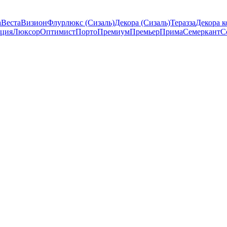
а
Веста
Визион
Флурлюкс (Сизаль)
Декора (Сизаль)
Теразза
Декора к
ция
Люксор
Оптимист
Порто
Премиум
Премьер
Прима
Семеркант
С