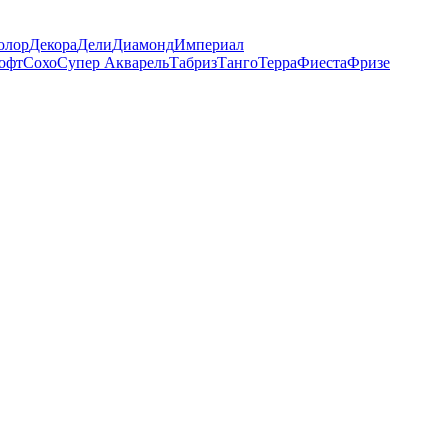
олор
Декора
Дели
Диамонд
Империал
офт
Сохо
Супер Акварель
Табриз
Танго
Терра
Фиеста
Фризе