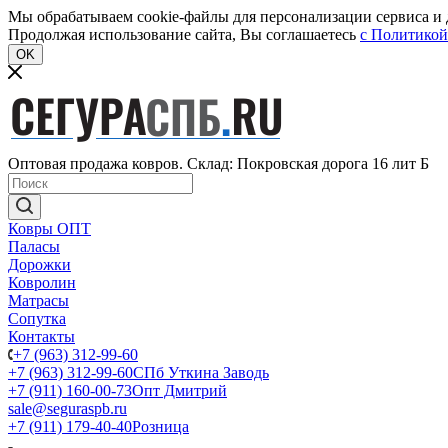
Мы обрабатываем cookie-файлы для персонализации сервиса и д
Продолжая использование сайта, Вы соглашаетесь
c Политикой
OK
Оптовая продажа ковров. Склад: Покровская дорога 16 лит Б
Ковры ОПТ
Паласы
Дорожки
Ковролин
Матрасы
Сопутка
Контакты
+7 (963) 312-99-60
+7 (963) 312-99-60
СПб Уткина Заводь
+7 (911) 160-00-73
Опт Дмитрий
sale@seguraspb.ru
+7 (911) 179-40-40
Розница