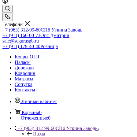
Телефоны
+7 (963) 312-99-60
СПб Уткина Заводь
+7 (911) 160-00-73
Опт Дмитрий
sale@seguraspb.ru
+7 (911) 179-40-40
Розница
Ковры ОПТ
Паласы
Дорожки
Ковролин
Матрасы
Сопутка
Контакты
Личный кабинет
Корзина
0
Отложенные
0
+7 (963) 312-99-60
СПб Уткина Заводь
Назад