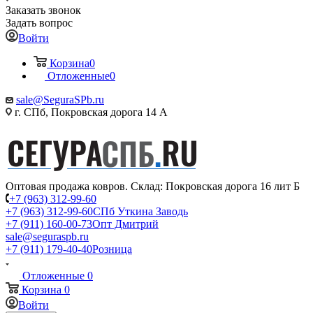
Заказать звонок
Задать вопрос
Войти
Корзина
0
Отложенные
0
sale@SeguraSPb.ru
г. СПб, Покровская дорога 14 А
Оптовая продажа ковров. Склад: Покровская дорога 16 лит Б
+7 (963) 312-99-60
+7 (963) 312-99-60
СПб Уткина Заводь
+7 (911) 160-00-73
Опт Дмитрий
sale@seguraspb.ru
+7 (911) 179-40-40
Розница
Отложенные
0
Корзина
0
Войти