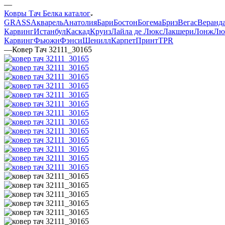
—
Ковры Тач Белка каталог
GRASS
Акварель
Анатолия
Бари
Бостон
Богема
Бриз
Вегас
Веранд
Карвинг
Истанбул
Каскад
Круиз
Лайла де Люкс
Лакшери
Лонж
Лю
Карвинг
Фьюжн
Фэнси
Шенилл
Карпет
Принт
TPR
—
Ковер Тач 32111_30165