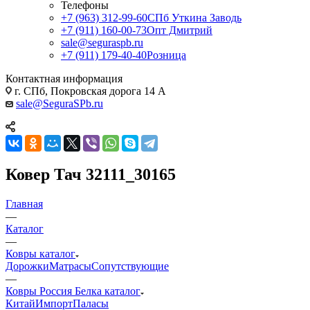
Телефоны
+7 (963) 312-99-60
СПб Уткина Заводь
+7 (911) 160-00-73
Опт Дмитрий
sale@seguraspb.ru
+7 (911) 179-40-40
Розница
Контактная информация
г. СПб, Покровская дорога 14 А
sale@SeguraSPb.ru
Ковер Тач 32111_30165
Главная
—
Каталог
—
Ковры каталог
Дорожки
Матрасы
Сопутствующие
—
Ковры Россия Белка каталог
Китай
Импорт
Паласы