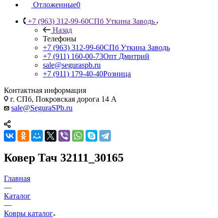
Отложенные
0
+7 (963) 312-99-60
СПб Уткина Заводь
Назад
Телефоны
+7 (963) 312-99-60
СПб Уткина Заводь
+7 (911) 160-00-73
Опт Дмитрий
sale@seguraspb.ru
+7 (911) 179-40-40
Розница
Контактная информация
г. СПб, Покровская дорога 14 А
sale@SeguraSPb.ru
Ковер Тач 32111_30165
Главная
—
Каталог
—
Ковры каталог