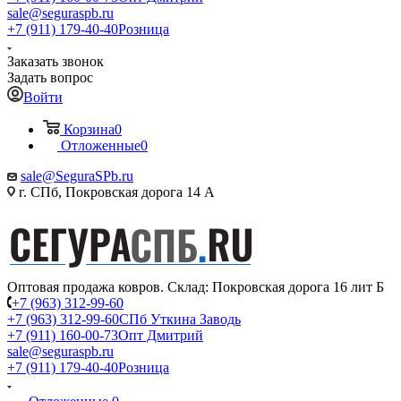
sale@seguraspb.ru
+7 (911) 179-40-40
Розница
Заказать звонок
Задать вопрос
Войти
Корзина
0
Отложенные
0
sale@SeguraSPb.ru
г. СПб, Покровская дорога 14 А
Оптовая продажа ковров. Склад: Покровская дорога 16 лит Б
+7 (963) 312-99-60
+7 (963) 312-99-60
СПб Уткина Заводь
+7 (911) 160-00-73
Опт Дмитрий
sale@seguraspb.ru
+7 (911) 179-40-40
Розница