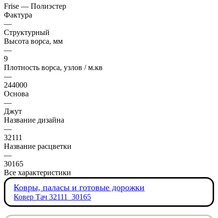
Frise — Полиэстер
Фактура
—
Структурный
Высота ворса, мм
—
9
Плотность ворса, узлов / м.кв
—
244000
Основа
—
Джут
Название дизайна
—
32111
Название расцветки
—
30165
Все характеристики
Ковры, паласы и готовые дорожки
Ковер Тач 32111_30165