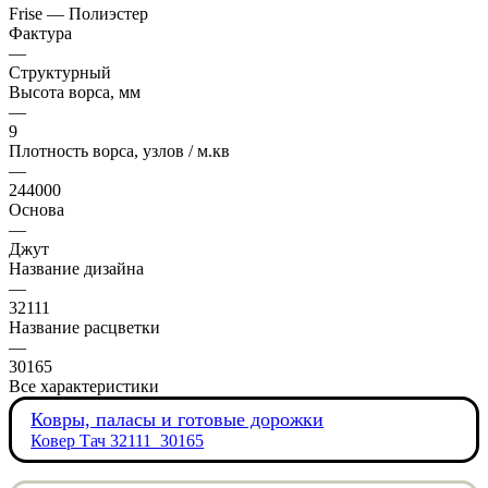
Frise — Полиэстер
Фактура
—
Структурный
Высота ворса, мм
—
9
Плотность ворса, узлов / м.кв
—
244000
Основа
—
Джут
Название дизайна
—
32111
Название расцветки
—
30165
Все характеристики
Ковры, паласы и готовые дорожки
Ковер Тач 32111_30165