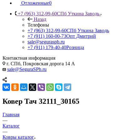
Отложенные
0
+7 (963) 312-99-60
СПб Уткина Заводь
Назад
Телефоны
+7 (963) 312-99-60
СПб Уткина Заводь
+7 (911) 160-00-73
Опт Дмитрий
sale@seguraspb.ru
+7 (911) 179-40-40
Розница
Контактная информация
г. СПб, Покровская дорога 14 А
sale@SeguraSPb.ru
Ковер Тач 32111_30165
Главная
—
Каталог
—
Ковры каталог