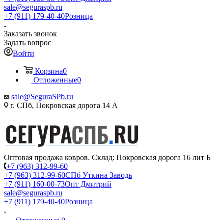
sale@seguraspb.ru
+7 (911) 179-40-40
Розница
Заказать звонок
Задать вопрос
Войти
Корзина
0
Отложенные
0
sale@SeguraSPb.ru
г. СПб, Покровская дорога 14 А
Оптовая продажа ковров. Склад: Покровская дорога 16 лит Б
+7 (963) 312-99-60
+7 (963) 312-99-60
СПб Уткина Заводь
+7 (911) 160-00-73
Опт Дмитрий
sale@seguraspb.ru
+7 (911) 179-40-40
Розница