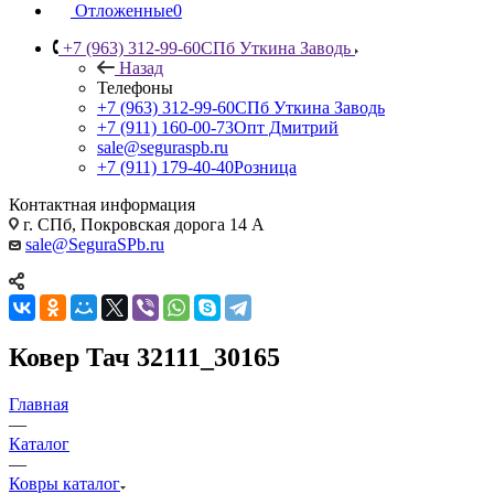
Отложенные
0
+7 (963) 312-99-60
СПб Уткина Заводь
Назад
Телефоны
+7 (963) 312-99-60
СПб Уткина Заводь
+7 (911) 160-00-73
Опт Дмитрий
sale@seguraspb.ru
+7 (911) 179-40-40
Розница
Контактная информация
г. СПб, Покровская дорога 14 А
sale@SeguraSPb.ru
Ковер Тач 32111_30165
Главная
—
Каталог
—
Ковры каталог