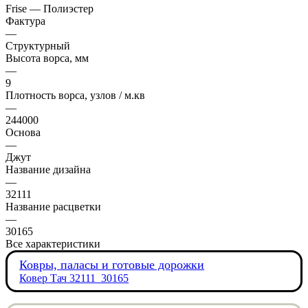
Frise — Полиэстер
Фактура
—
Структурный
Высота ворса, мм
—
9
Плотность ворса, узлов / м.кв
—
244000
Основа
—
Джут
Название дизайна
—
32111
Название расцветки
—
30165
Все характеристики
Ковры, паласы и готовые дорожки
Ковер Тач 32111_30165