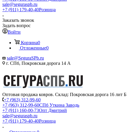
sale@seguraspb.ru
+7 (911) 179-40-40
Розница
Заказать звонок
Задать вопрос
Войти
Корзина
0
Отложенные
0
sale@SeguraSPb.ru
г. СПб, Покровская дорога 14 А
Оптовая продажа ковров. Склад: Покровская дорога 16 лит Б
+7 (963) 312-99-60
+7 (963) 312-99-60
СПб Уткина Заводь
+7 (911) 160-00-73
Опт Дмитрий
sale@seguraspb.ru
+7 (911) 179-40-40
Розница