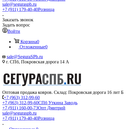
sale@seguraspb.ru
+7 (911) 179-40-40
Розница
Заказать звонок
Задать вопрос
Войти
Корзина
0
Отложенные
0
sale@SeguraSPb.ru
г. СПб, Покровская дорога 14 А
Оптовая продажа ковров. Склад: Покровская дорога 16 лит Б
+7 (963) 312-99-60
+7 (963) 312-99-60
СПб Уткина Заводь
+7 (911) 160-00-73
Опт Дмитрий
sale@seguraspb.ru
+7 (911) 179-40-40
Розница