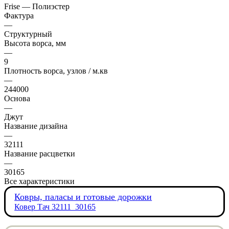
Frise — Полиэстер
Фактура
—
Структурный
Высота ворса, мм
—
9
Плотность ворса, узлов / м.кв
—
244000
Основа
—
Джут
Название дизайна
—
32111
Название расцветки
—
30165
Все характеристики
Ковры, паласы и готовые дорожки
Ковер Тач 32111_30165