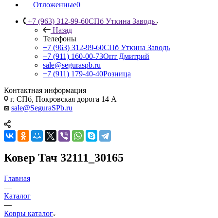
Отложенные
0
+7 (963) 312-99-60
СПб Уткина Заводь
Назад
Телефоны
+7 (963) 312-99-60
СПб Уткина Заводь
+7 (911) 160-00-73
Опт Дмитрий
sale@seguraspb.ru
+7 (911) 179-40-40
Розница
Контактная информация
г. СПб, Покровская дорога 14 А
sale@SeguraSPb.ru
Ковер Тач 32111_30165
Главная
—
Каталог
—
Ковры каталог