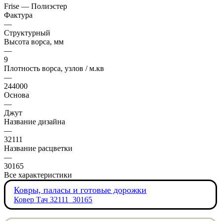
Frise — Полиэстер
Фактура
—
Структурный
Высота ворса, мм
—
9
Плотность ворса, узлов / м.кв
—
244000
Основа
—
Джут
Название дизайна
—
32111
Название расцветки
—
30165
Все характеристики
Ковры, паласы и готовые дорожки
Ковер Тач 32111_30165