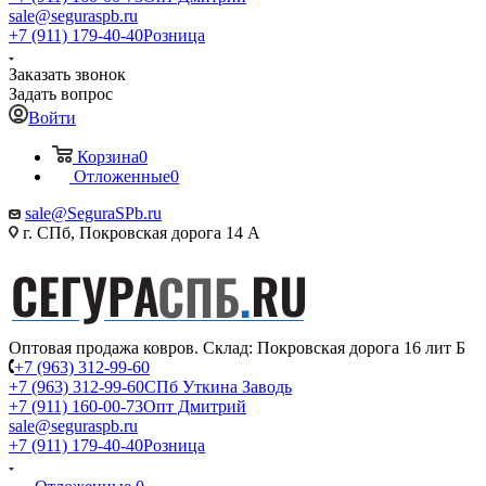
sale@seguraspb.ru
+7 (911) 179-40-40
Розница
Заказать звонок
Задать вопрос
Войти
Корзина
0
Отложенные
0
sale@SeguraSPb.ru
г. СПб, Покровская дорога 14 А
Оптовая продажа ковров. Склад: Покровская дорога 16 лит Б
+7 (963) 312-99-60
+7 (963) 312-99-60
СПб Уткина Заводь
+7 (911) 160-00-73
Опт Дмитрий
sale@seguraspb.ru
+7 (911) 179-40-40
Розница