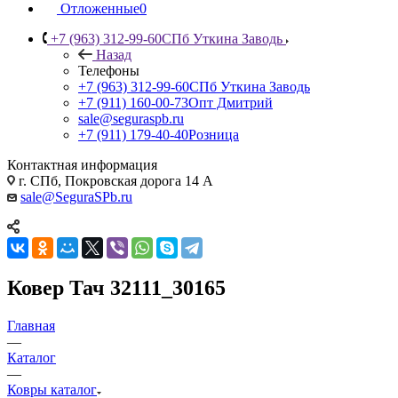
Отложенные
0
+7 (963) 312-99-60
СПб Уткина Заводь
Назад
Телефоны
+7 (963) 312-99-60
СПб Уткина Заводь
+7 (911) 160-00-73
Опт Дмитрий
sale@seguraspb.ru
+7 (911) 179-40-40
Розница
Контактная информация
г. СПб, Покровская дорога 14 А
sale@SeguraSPb.ru
Ковер Тач 32111_30165
Главная
—
Каталог
—
Ковры каталог