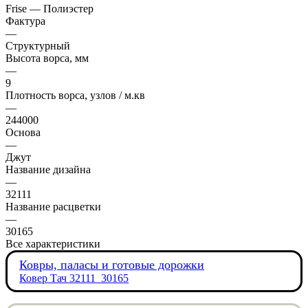
Frise — Полиэстер
Фактура
—
Структурный
Высота ворса, мм
—
9
Плотность ворса, узлов / м.кв
—
244000
Основа
—
Джут
Название дизайна
—
32111
Название расцветки
—
30165
Все характеристики
Ковры, паласы и готовые дорожки
Ковер Тач 32111_30165