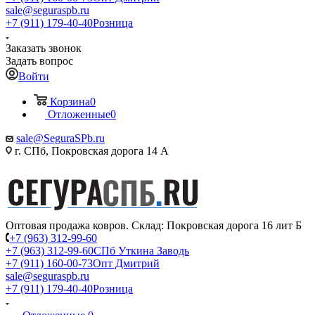
sale@seguraspb.ru
+7 (911) 179-40-40
Розница
Заказать звонок
Задать вопрос
Войти
Корзина
0
Отложенные
0
sale@SeguraSPb.ru
г. СПб, Покровская дорога 14 А
Оптовая продажа ковров. Склад: Покровская дорога 16 лит Б
+7 (963) 312-99-60
+7 (963) 312-99-60
СПб Уткина Заводь
+7 (911) 160-00-73
Опт Дмитрий
sale@seguraspb.ru
+7 (911) 179-40-40
Розница