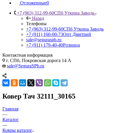
Отложенные
0
+7 (963) 312-99-60
СПб Уткина Заводь
Назад
Телефоны
+7 (963) 312-99-60
СПб Уткина Заводь
+7 (911) 160-00-73
Опт Дмитрий
sale@seguraspb.ru
+7 (911) 179-40-40
Розница
Контактная информация
г. СПб, Покровская дорога 14 А
sale@SeguraSPb.ru
Ковер Тач 32111_30165
Главная
—
Каталог
—
Ковры каталог