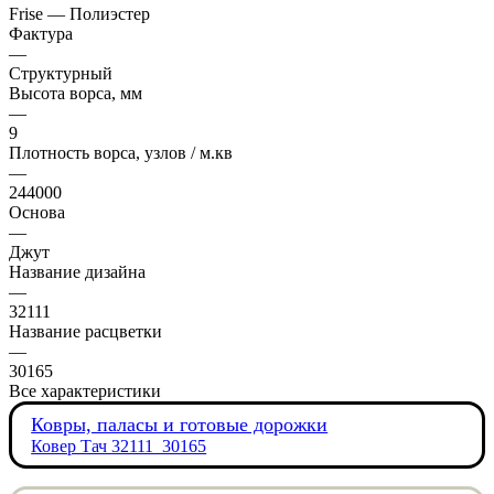
Frise — Полиэстер
Фактура
—
Структурный
Высота ворса, мм
—
9
Плотность ворса, узлов / м.кв
—
244000
Основа
—
Джут
Название дизайна
—
32111
Название расцветки
—
30165
Все характеристики
Ковры, паласы и готовые дорожки
Ковер Тач 32111_30165