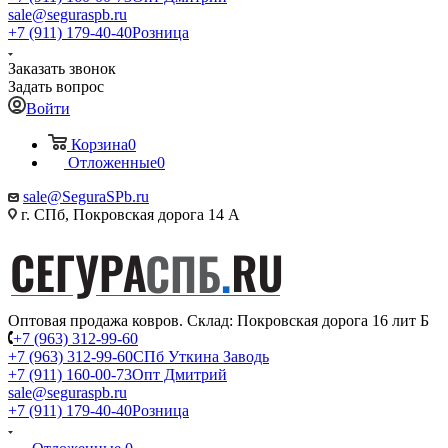
sale@seguraspb.ru
+7 (911) 179-40-40
Розница
Заказать звонок
Задать вопрос
Войти
Корзина
0
Отложенные
0
sale@SeguraSPb.ru
г. СПб, Покровская дорога 14 А
Оптовая продажа ковров. Склад: Покровская дорога 16 лит Б
+7 (963) 312-99-60
+7 (963) 312-99-60
СПб Уткина Заводь
+7 (911) 160-00-73
Опт Дмитрий
sale@seguraspb.ru
+7 (911) 179-40-40
Розница