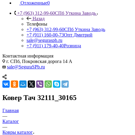
Отложенные
0
+7 (963) 312-99-60
СПб Уткина Заводь
Назад
Телефоны
+7 (963) 312-99-60
СПб Уткина Заводь
+7 (911) 160-00-73
Опт Дмитрий
sale@seguraspb.ru
+7 (911) 179-40-40
Розница
Контактная информация
г. СПб, Покровская дорога 14 А
sale@SeguraSPb.ru
Ковер Тач 32111_30165
Главная
—
Каталог
—
Ковры каталог