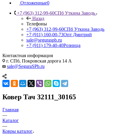
Отложенные
0
+7 (963) 312-99-60
СПб Уткина Заводь
Назад
Телефоны
+7 (963) 312-99-60
СПб Уткина Заводь
+7 (911) 160-00-73
Опт Дмитрий
sale@seguraspb.ru
+7 (911) 179-40-40
Розница
Контактная информация
г. СПб, Покровская дорога 14 А
sale@SeguraSPb.ru
Ковер Тач 32111_30165
Главная
—
Каталог
—
Ковры каталог