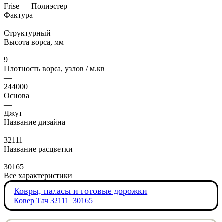
Frise — Полиэстер
Фактура
—
Структурный
Высота ворса, мм
—
9
Плотность ворса, узлов / м.кв
—
244000
Основа
—
Джут
Название дизайна
—
32111
Название расцветки
—
30165
Все характеристики
Ковры, паласы и готовые дорожки
Ковер Тач 32111_30165