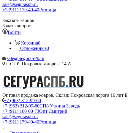
sale@seguraspb.ru
+7 (911) 179-40-40
Розница
Заказать звонок
Задать вопрос
Войти
Корзина
0
Отложенные
0
sale@SeguraSPb.ru
г. СПб, Покровская дорога 14 А
Оптовая продажа ковров. Склад: Покровская дорога 16 лит Б
+7 (963) 312-99-60
+7 (963) 312-99-60
СПб Уткина Заводь
+7 (911) 160-00-73
Опт Дмитрий
sale@seguraspb.ru
+7 (911) 179-40-40
Розница