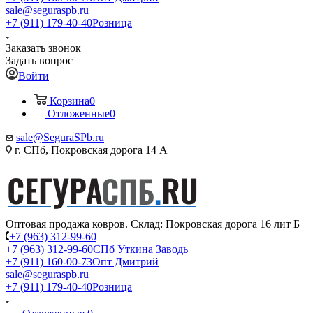
sale@seguraspb.ru
+7 (911) 179-40-40
Розница
Заказать звонок
Задать вопрос
Войти
Корзина
0
Отложенные
0
sale@SeguraSPb.ru
г. СПб, Покровская дорога 14 А
Оптовая продажа ковров. Склад: Покровская дорога 16 лит Б
+7 (963) 312-99-60
+7 (963) 312-99-60
СПб Уткина Заводь
+7 (911) 160-00-73
Опт Дмитрий
sale@seguraspb.ru
+7 (911) 179-40-40
Розница