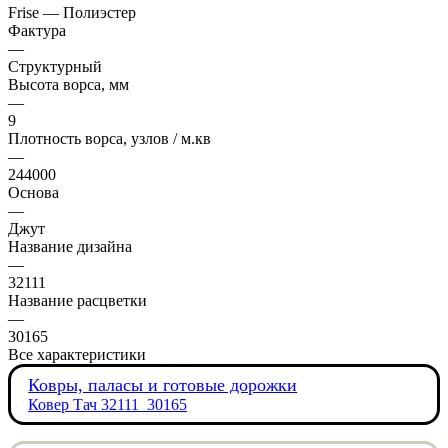
Frise — Полиэстер
Фактура
—
Структурный
Высота ворса, мм
—
9
Плотность ворса, узлов / м.кв
—
244000
Основа
—
Джут
Название дизайна
—
32111
Название расцветки
—
30165
Все характеристики
Ковры, паласы и готовые дорожки
Ковер Тач 32111_30165