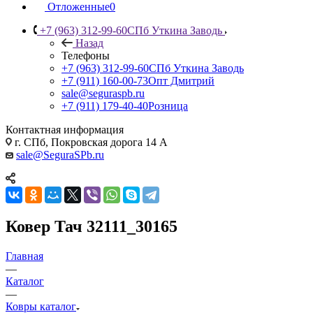
Отложенные
0
+7 (963) 312-99-60
СПб Уткина Заводь
Назад
Телефоны
+7 (963) 312-99-60
СПб Уткина Заводь
+7 (911) 160-00-73
Опт Дмитрий
sale@seguraspb.ru
+7 (911) 179-40-40
Розница
Контактная информация
г. СПб, Покровская дорога 14 А
sale@SeguraSPb.ru
Ковер Тач 32111_30165
Главная
—
Каталог
—
Ковры каталог