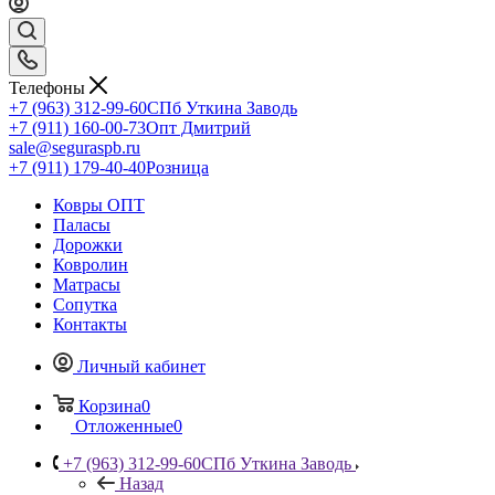
Телефоны
+7 (963) 312-99-60
СПб Уткина Заводь
+7 (911) 160-00-73
Опт Дмитрий
sale@seguraspb.ru
+7 (911) 179-40-40
Розница
Ковры ОПТ
Паласы
Дорожки
Ковролин
Матрасы
Сопутка
Контакты
Личный кабинет
Корзина
0
Отложенные
0
+7 (963) 312-99-60
СПб Уткина Заводь
Назад