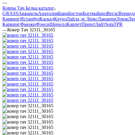
—
Ковры Тач Белка каталог
GRASS
Акварель
Анатолия
Бари
Бостон
Богема
Бриз
Вегас
Веранд
Карвинг
Истанбул
Каскад
Круиз
Лайла де Люкс
Лакшери
Лонж
Лю
Карвинг
Фьюжн
Фэнси
Шенилл
Карпет
Принт
Лайт
Sota
TPR
—
Ковер Тач 32111_30165