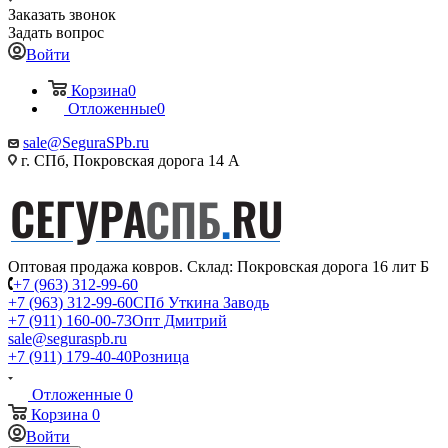
Заказать звонок
Задать вопрос
Войти
Корзина
0
Отложенные
0
sale@SeguraSPb.ru
г. СПб, Покровская дорога 14 А
Оптовая продажа ковров. Склад: Покровская дорога 16 лит Б
+7 (963) 312-99-60
+7 (963) 312-99-60
СПб Уткина Заводь
+7 (911) 160-00-73
Опт Дмитрий
sale@seguraspb.ru
+7 (911) 179-40-40
Розница
Отложенные
0
Корзина
0
Войти