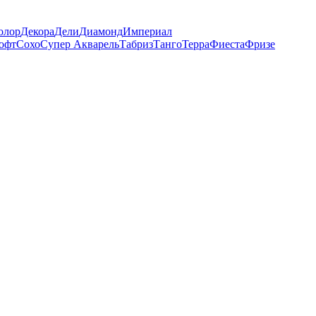
олор
Декора
Дели
Диамонд
Империал
офт
Сохо
Супер Акварель
Табриз
Танго
Терра
Фиеста
Фризе