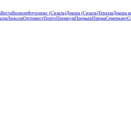
а
Веста
Визион
Флурлюкс (Сизаль)
Декора (Сизаль)
Теразза
Декора к
ция
Люксор
Оптимист
Порто
Премиум
Премьер
Прима
Семеркант
С