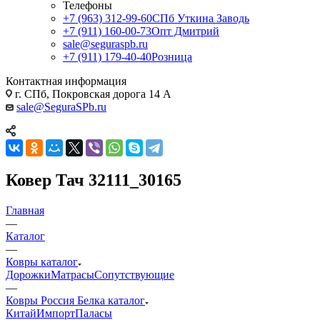
Телефоны
+7 (963) 312-99-60
СПб Уткина Заводь
+7 (911) 160-00-73
Опт Дмитрий
sale@seguraspb.ru
+7 (911) 179-40-40
Розница
Контактная информация
г. СПб, Покровская дорога 14 А
sale@SeguraSPb.ru
Ковер Тач 32111_30165
Главная
—
Каталог
—
Ковры каталог
Дорожки
Матрасы
Сопутствующие
—
Ковры Россия Белка каталог
Китай
Импорт
Паласы