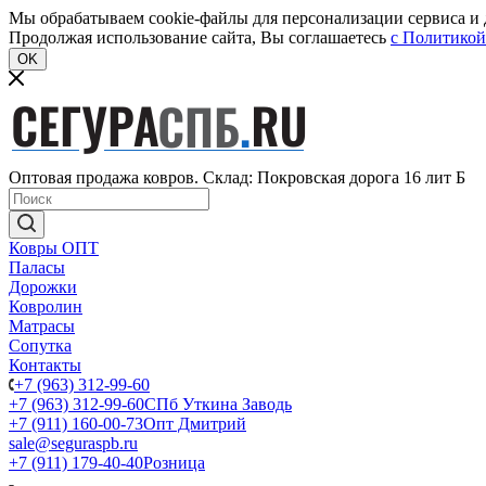
Мы обрабатываем cookie-файлы для персонализации сервиса и д
Продолжая использование сайта, Вы соглашаетесь
c Политикой
OK
Оптовая продажа ковров. Склад: Покровская дорога 16 лит Б
Ковры ОПТ
Паласы
Дорожки
Ковролин
Матрасы
Сопутка
Контакты
+7 (963) 312-99-60
+7 (963) 312-99-60
СПб Уткина Заводь
+7 (911) 160-00-73
Опт Дмитрий
sale@seguraspb.ru
+7 (911) 179-40-40
Розница