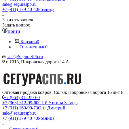
sale@seguraspb.ru
+7 (911) 179-40-40
Розница
Заказать звонок
Задать вопрос
Войти
Корзина
0
Отложенные
0
sale@SeguraSPb.ru
г. СПб, Покровская дорога 14 А
Оптовая продажа ковров. Склад: Покровская дорога 16 лит Б
+7 (963) 312-99-60
+7 (963) 312-99-60
СПб Уткина Заводь
+7 (911) 160-00-73
Опт Дмитрий
sale@seguraspb.ru
+7 (911) 179-40-40
Розница