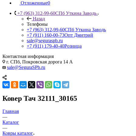
Отложенные
0
+7 (963) 312-99-60
СПб Уткина Заводь
Назад
Телефоны
+7 (963) 312-99-60
СПб Уткина Заводь
+7 (911) 160-00-73
Опт Дмитрий
sale@seguraspb.ru
+7 (911) 179-40-40
Розница
Контактная информация
г. СПб, Покровская дорога 14 А
sale@SeguraSPb.ru
Ковер Тач 32111_30165
Главная
—
Каталог
—
Ковры каталог