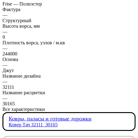
Frise — Полиэстер
Фактура
—
Структурный
Высота ворса, мм
—
9
Плотность ворса, узлов / м.кв
—
244000
Основа
—
Джут
Название дизайна
—
32111
Название расцветки
—
30165
Все характеристики
Ковры, паласы и готовые дорожки
Ковер Тач 32111_30165