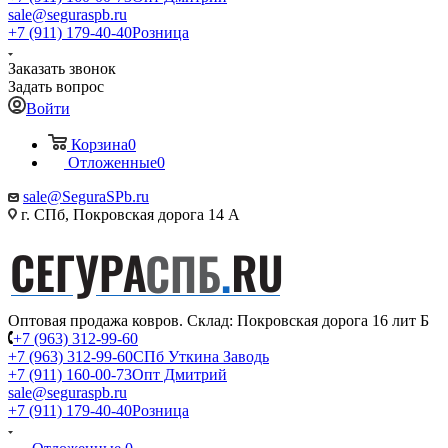
sale@seguraspb.ru
+7 (911) 179-40-40
Розница
Заказать звонок
Задать вопрос
Войти
Корзина
0
Отложенные
0
sale@SeguraSPb.ru
г. СПб, Покровская дорога 14 А
Оптовая продажа ковров. Склад: Покровская дорога 16 лит Б
+7 (963) 312-99-60
+7 (963) 312-99-60
СПб Уткина Заводь
+7 (911) 160-00-73
Опт Дмитрий
sale@seguraspb.ru
+7 (911) 179-40-40
Розница