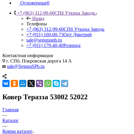
Отложенные
0
+7 (963) 312-99-60
СПб Уткина Заводь
Назад
Телефоны
+7 (963) 312-99-60
СПб Уткина Заводь
+7 (911) 160-00-73
Опт Дмитрий
sale@seguraspb.ru
+7 (911) 179-40-40
Розница
Контактная информация
г. СПб, Покровская дорога 14 А
sale@SeguraSPb.ru
Ковер Теразза 53002 52022
Главная
—
Каталог
—
Ковры каталог