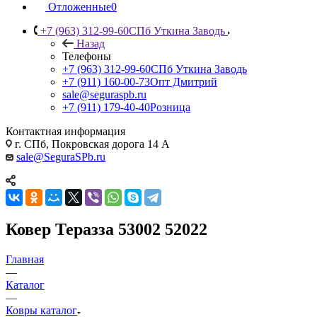
Отложенные
0
+7 (963) 312-99-60
СПб Уткина Заводь
Назад
Телефоны
+7 (963) 312-99-60
СПб Уткина Заводь
+7 (911) 160-00-73
Опт Дмитрий
sale@seguraspb.ru
+7 (911) 179-40-40
Розница
Контактная информация
г. СПб, Покровская дорога 14 А
sale@SeguraSPb.ru
Ковер Теразза 53002 52022
Главная
—
Каталог
—
Ковры каталог