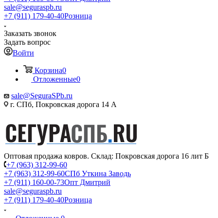
sale@seguraspb.ru
+7 (911) 179-40-40
Розница
Заказать звонок
Задать вопрос
Войти
Корзина
0
Отложенные
0
sale@SeguraSPb.ru
г. СПб, Покровская дорога 14 А
Оптовая продажа ковров. Склад: Покровская дорога 16 лит Б
+7 (963) 312-99-60
+7 (963) 312-99-60
СПб Уткина Заводь
+7 (911) 160-00-73
Опт Дмитрий
sale@seguraspb.ru
+7 (911) 179-40-40
Розница