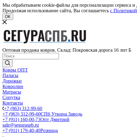
Мы обрабатываем cookie-файлы для персонализации сервиса и д
Продолжая использование сайта, Вы соглашаетесь
c Политикой
OK
Оптовая продажа ковров. Склад: Покровская дорога 16 лит Б
Ковры ОПТ
Паласы
Дорожки
Ковролин
Матрасы
Сопутка
Контакты
+7 (963) 312-99-60
+7 (963) 312-99-60
СПб Уткина Заводь
+7 (911) 160-00-73
Опт Дмитрий
sale@seguraspb.ru
+7 (911) 179-40-40
Розница