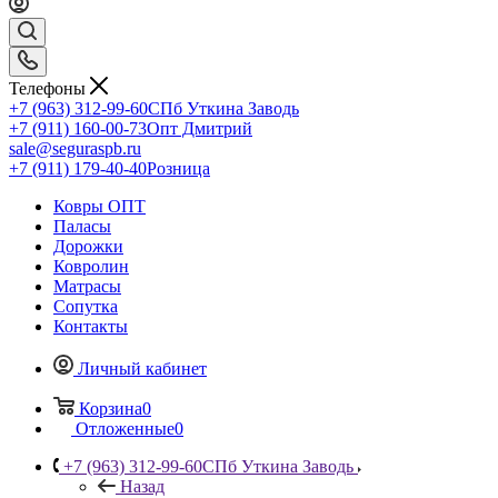
Телефоны
+7 (963) 312-99-60
СПб Уткина Заводь
+7 (911) 160-00-73
Опт Дмитрий
sale@seguraspb.ru
+7 (911) 179-40-40
Розница
Ковры ОПТ
Паласы
Дорожки
Ковролин
Матрасы
Сопутка
Контакты
Личный кабинет
Корзина
0
Отложенные
0
+7 (963) 312-99-60
СПб Уткина Заводь
Назад