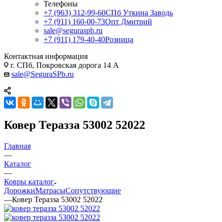
Телефоны
+7 (963) 312-99-60
СПб Уткина Заводь
+7 (911) 160-00-73
Опт Дмитрий
sale@seguraspb.ru
+7 (911) 179-40-40
Розница
Контактная информация
г. СПб, Покровская дорога 14 А
sale@SeguraSPb.ru
Ковер Теразза 53002 52022
Главная
—
Каталог
—
Ковры каталог
Дорожки
Матрасы
Сопутствующие
—
Ковер Теразза 53002 52022