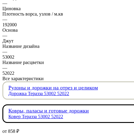
—
Циновка
Плотность ворса, узлов / м.кв
—
192000
Основа
—
Джут
Название дизайна
—
53002
Название расцветки
—
52022
Все характеристики
Рулоны и дорожки на отрез и целиком
Дорожка Теразза 53002 52022
Ковры, паласы и готовые дорожки
Ковер Теразза 53002 52022
от
858 ₽