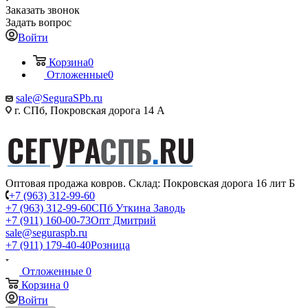
Заказать звонок
Задать вопрос
Войти
Корзина
0
Отложенные
0
sale@SeguraSPb.ru
г. СПб, Покровская дорога 14 А
Оптовая продажа ковров. Склад: Покровская дорога 16 лит Б
+7 (963) 312-99-60
+7 (963) 312-99-60
СПб Уткина Заводь
+7 (911) 160-00-73
Опт Дмитрий
sale@seguraspb.ru
+7 (911) 179-40-40
Розница
Отложенные
0
Корзина
0
Войти