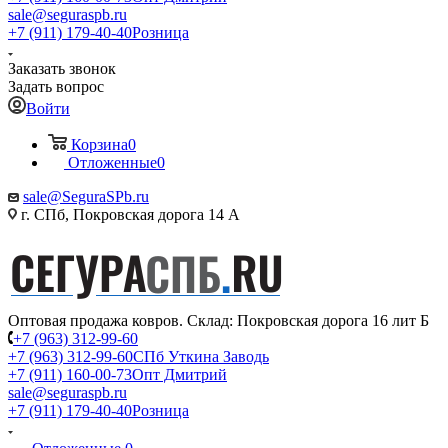
sale@seguraspb.ru
+7 (911) 179-40-40
Розница
Заказать звонок
Задать вопрос
Войти
Корзина
0
Отложенные
0
sale@SeguraSPb.ru
г. СПб, Покровская дорога 14 А
Оптовая продажа ковров. Склад: Покровская дорога 16 лит Б
+7 (963) 312-99-60
+7 (963) 312-99-60
СПб Уткина Заводь
+7 (911) 160-00-73
Опт Дмитрий
sale@seguraspb.ru
+7 (911) 179-40-40
Розница