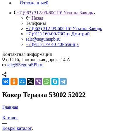
Отложенные
0
+7 (963) 312-99-60
СПб Уткина Заводь
Назад
Телефоны
+7 (963) 312-99-60
СПб Уткина Заводь
+7 (911) 160-00-73
Опт Дмитрий
sale@seguraspb.ru
+7 (911) 179-40-40
Розница
Контактная информация
г. СПб, Покровская дорога 14 А
sale@SeguraSPb.ru
Ковер Теразза 53002 52022
Главная
—
Каталог
—
Ковры каталог