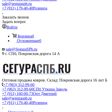
sale@seguraspb.ru
+7 (911) 179-40-40
Розница
Заказать звонок
Задать вопрос
Войти
Корзина
0
Отложенные
0
sale@SeguraSPb.ru
г. СПб, Покровская дорога 14 А
Оптовая продажа ковров. Склад: Покровская дорога 16 лит Б
+7 (963) 312-99-60
+7 (963) 312-99-60
СПб Уткина Заводь
+7 (911) 160-00-73
Опт Дмитрий
sale@seguraspb.ru
+7 (911) 179-40-40
Розница