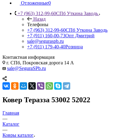
Отложенные
0
+7 (963) 312-99-60
СПб Уткина Заводь
Назад
Телефоны
+7 (963) 312-99-60
СПб Уткина Заводь
+7 (911) 160-00-73
Опт Дмитрий
sale@seguraspb.ru
+7 (911) 179-40-40
Розница
Контактная информация
г. СПб, Покровская дорога 14 А
sale@SeguraSPb.ru
Ковер Теразза 53002 52022
Главная
—
Каталог
—
Ковры каталог