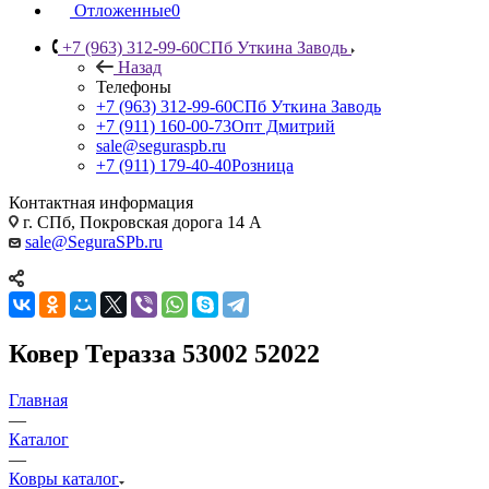
Отложенные
0
+7 (963) 312-99-60
СПб Уткина Заводь
Назад
Телефоны
+7 (963) 312-99-60
СПб Уткина Заводь
+7 (911) 160-00-73
Опт Дмитрий
sale@seguraspb.ru
+7 (911) 179-40-40
Розница
Контактная информация
г. СПб, Покровская дорога 14 А
sale@SeguraSPb.ru
Ковер Теразза 53002 52022
Главная
—
Каталог
—
Ковры каталог