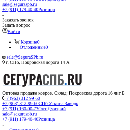
sale@seguraspb.ru
+7 (911) 179-40-40
Розница
Заказать звонок
Задать вопрос
Войти
Корзина
0
Отложенные
0
sale@SeguraSPb.ru
г. СПб, Покровская дорога 14 А
Оптовая продажа ковров. Склад: Покровская дорога 16 лит Б
+7 (963) 312-99-60
+7 (963) 312-99-60
СПб Уткина Заводь
+7 (911) 160-00-73
Опт Дмитрий
sale@seguraspb.ru
+7 (911) 179-40-40
Розница